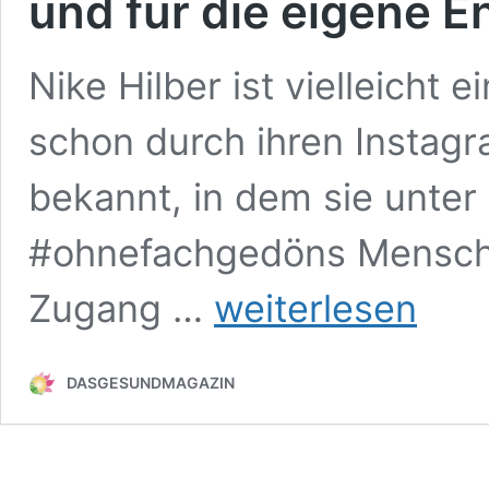
und für die eigene 
Nike Hilber ist vielleicht
schon durch ihren Instag
bekannt, in dem sie unte
#ohnefachgedöns Mensche
Lesetipp:
Zugang …
weiterlesen
Psychotherapie
ohne
Fachgedöns
DASGESUNDMAGAZIN
von
Nike
Hilber
Therapiemomente
miterleben