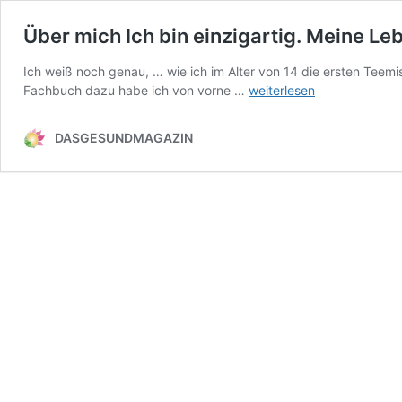
Über mich
Ich bin einzigartig. Meine Le
Ich weiß noch genau, … wie ich im Alter von 14 die ersten Tee
Über
Fachbuch dazu habe ich von vorne …
weiterlesen
mich
Ich
DASGESUNDMAGAZIN
bin
einzigartig.
Meine
Lebensschritte
sind
es
auch!