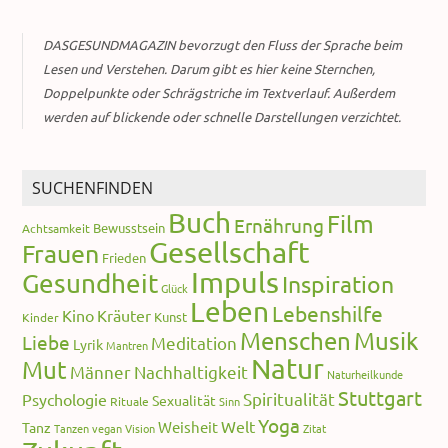
DASGESUNDMAGAZIN bevorzugt den Fluss der Sprache beim
Lesen und Verstehen. Darum gibt es hier keine Sternchen,
Doppelpunkte oder Schrägstriche im Textverlauf. Außerdem
werden auf blickende oder schnelle Darstellungen verzichtet.
SUCHENFINDEN
Buch
Film
Ernährung
Bewusstsein
Achtsamkeit
Gesellschaft
Frauen
Frieden
Impuls
Gesundheit
Inspiration
Glück
Leben
Lebenshilfe
Kino
Kräuter
Kunst
Kinder
Menschen
Musik
Liebe
Meditation
Lyrik
Mantren
Natur
Mut
Männer
Nachhaltigkeit
Naturheilkunde
Stuttgart
Spiritualität
Psychologie
Sexualität
Rituale
Sinn
Yoga
Welt
Weisheit
Tanz
Tanzen
vegan
Vision
Zitat