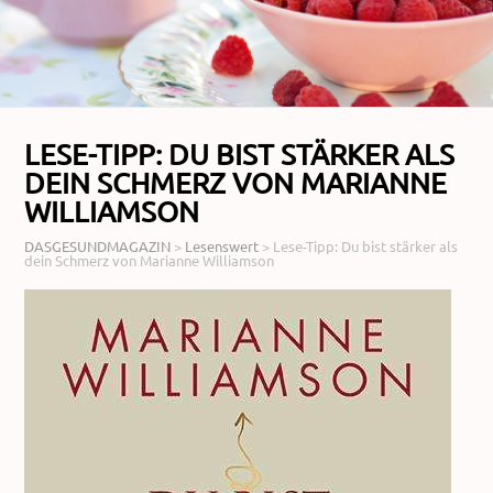
LESE-TIPP: DU BIST STÄRKER ALS
DEIN SCHMERZ VON MARIANNE
WILLIAMSON
DASGESUNDMAGAZIN
>
Lesenswert
>
Lese-Tipp: Du bist stärker als
dein Schmerz von Marianne Williamson