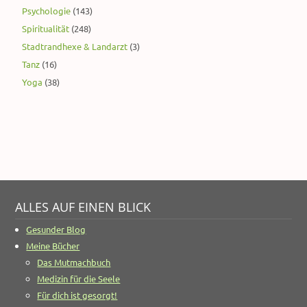
Psychologie
(143)
Spiritualität
(248)
Stadtrandhexe & Landarzt
(3)
Tanz
(16)
Yoga
(38)
ALLES AUF EINEN BLICK
Gesunder Blog
Meine Bücher
Das Mutmachbuch
Medizin für die Seele
Für dich ist gesorgt!