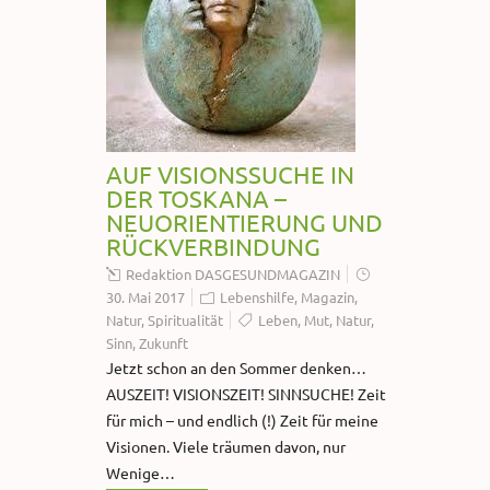
AUF VISIONSSUCHE IN
DER TOSKANA –
NEUORIENTIERUNG UND
RÜCKVERBINDUNG
Redaktion DASGESUNDMAGAZIN
30. Mai 2017
Lebenshilfe
,
Magazin
,
Natur
,
Spiritualität
Leben
,
Mut
,
Natur
,
Sinn
,
Zukunft
Jetzt schon an den Sommer denken…
AUSZEIT! VISIONSZEIT! SINNSUCHE! Zeit
für mich – und endlich (!) Zeit für meine
Visionen. Viele träumen davon, nur
Wenige…