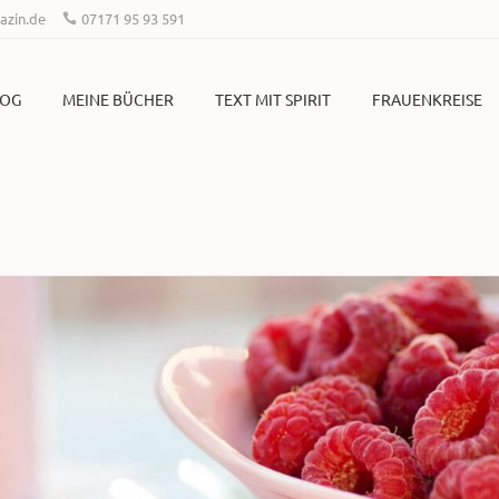
zin.de
07171 95 93 591
LOG
MEINE BÜCHER
TEXT MIT SPIRIT
FRAUENKREISE