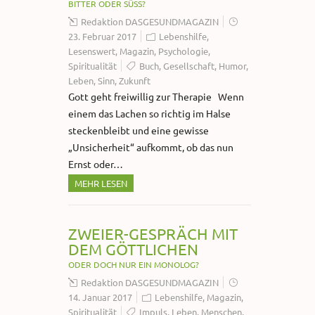
BITTER ODER SÜSS?
Redaktion DASGESUNDMAGAZIN
23. Februar 2017
Lebenshilfe
,
Lesenswert
,
Magazin
,
Psychologie
,
Spiritualität
Buch
,
Gesellschaft
,
Humor
,
Leben
,
Sinn
,
Zukunft
Gott geht freiwillig zur Therapie Wenn
einem das Lachen so richtig im Halse
steckenbleibt und eine gewisse
„Unsicherheit“ aufkommt, ob das nun
Ernst oder…
MEHR LESEN
ZWEIER-GESPRÄCH MIT
DEM GÖTTLICHEN
ODER DOCH NUR EIN MONOLOG?
Redaktion DASGESUNDMAGAZIN
14. Januar 2017
Lebenshilfe
,
Magazin
,
Spiritualität
Impuls
,
Leben
,
Menschen
,