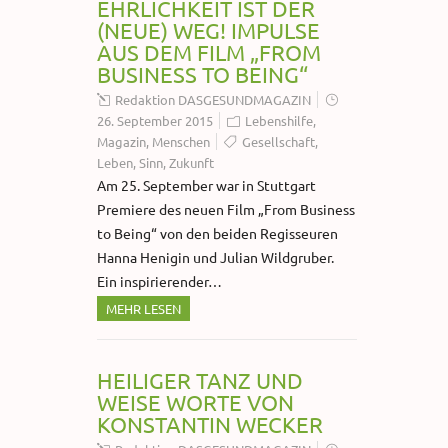
EHRLICHKEIT IST DER
(NEUE) WEG! IMPULSE
AUS DEM FILM „FROM
BUSINESS TO BEING“
Redaktion DASGESUNDMAGAZIN
26. September 2015
Lebenshilfe
,
Magazin
,
Menschen
Gesellschaft
,
Leben
,
Sinn
,
Zukunft
Am 25. September war in Stuttgart
Premiere des neuen Film „From Business
to Being“ von den beiden Regisseuren
Hanna Henigin und Julian Wildgruber.
Ein inspirierender…
MEHR LESEN
HEILIGER TANZ UND
WEISE WORTE VON
KONSTANTIN WECKER