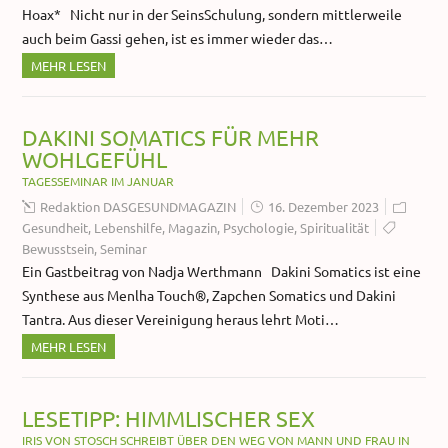
Hoax* Nicht nur in der SeinsSchulung, sondern mittlerweile
auch beim Gassi gehen, ist es immer wieder das…
MEHR LESEN
DAKINI SOMATICS FÜR MEHR
WOHLGEFÜHL
TAGESSEMINAR IM JANUAR
Redaktion DASGESUNDMAGAZIN
16. Dezember 2023
Gesundheit
,
Lebenshilfe
,
Magazin
,
Psychologie
,
Spiritualität
Bewusstsein
,
Seminar
Ein Gastbeitrag von Nadja Werthmann Dakini Somatics ist eine
Synthese aus Menlha Touch®, Zapchen Somatics und Dakini
Tantra. Aus dieser Vereinigung heraus lehrt Moti…
MEHR LESEN
LESETIPP: HIMMLISCHER SEX
IRIS VON STOSCH SCHREIBT ÜBER DEN WEG VON MANN UND FRAU IN