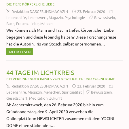
DIE TIEFE KÖRPERLICHE LIEBE
Redaktion DASGESUNDMAGAZIN
23. Februar 2020
Lebenshilfe
,
Lesenswert
,
Magazin
,
Psychologie
Bewusstsein
,
Buch
,
Frauen
,
Liebe
,
Männer
Wie können sich Mann und Frau in tiefer, körperlicher Liebe
begegnen und diese lebendig halten? Diese Forschungsreise
hat die Autorin, Iris von Stosch, selbst unternommen…
MEHR LESEN
44 TAGE IM LICHTKREIS
EIN VERBINDENDER IMPULS VON NEWSLICHTER UND YOGINI DOME
Redaktion DASGESUNDMAGAZIN
23. Februar 2020
Lebenshilfe
,
Magazin
,
Menschen
,
Spiritualität
Bewusstsein
,
Gesellschaft
,
Meditation
,
Zukunft
Ab Aschermittwoch, den 26. Februar 2020 bis hin zum
Gründonnerstag, den 9. April 2020 verweben die
Onlineplattform NEWSLICHTER zusammen mit dem YOGINI
DOME einen stärkenden…