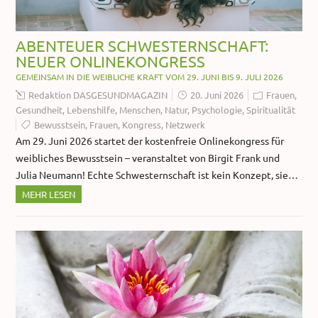
ABENTEUER SCHWESTERNSCHAFT:
NEUER ONLINEKONGRESS
GEMEINSAM IN DIE WEIBLICHE KRAFT VOM 29. JUNI BIS 9. JULI 2026
Redaktion DASGESUNDMAGAZIN
20. Juni 2026
Frauen
,
Gesundheit
,
Lebenshilfe
,
Menschen
,
Natur
,
Psychologie
,
Spiritualität
Bewusstsein
,
Frauen
,
Kongress
,
Netzwerk
Am 29. Juni 2026 startet der kostenfreie Onlinekongress für
weibliches Bewusstsein – veranstaltet von Birgit Frank und
Julia Neumann! Echte Schwesternschaft ist kein Konzept, sie…
MEHR LESEN