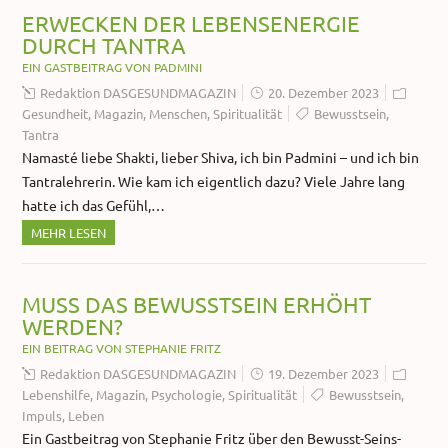
ERWECKEN DER LEBENSENERGIE
DURCH TANTRA
EIN GASTBEITRAG VON PADMINI
Redaktion DASGESUNDMAGAZIN
20. Dezember 2023
Gesundheit
,
Magazin
,
Menschen
,
Spiritualität
Bewusstsein
,
Tantra
Namasté liebe Shakti, lieber Shiva, ich bin Padmini – und ich bin
Tantralehrerin. Wie kam ich eigentlich dazu? Viele Jahre lang
hatte ich das Gefühl,…
MEHR LESEN
MUSS DAS BEWUSSTSEIN ERHÖHT
WERDEN?
EIN BEITRAG VON STEPHANIE FRITZ
Redaktion DASGESUNDMAGAZIN
19. Dezember 2023
Lebenshilfe
,
Magazin
,
Psychologie
,
Spiritualität
Bewusstsein
,
Impuls
,
Leben
Ein Gastbeitrag von Stephanie Fritz über den Bewusst-Seins-