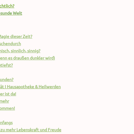
chtlich?
gesunde Welt
Magie dieser Zeit?
ischendurch
misch, sinnlich, sinnig?
wenn es draußen dunkler wird)
tiefst?
funden?
tät I Hausapotheke & Heilwerden
r ist da!
 mehr
kommen!
anfangs
zu mehr Lebenskraft und Freude