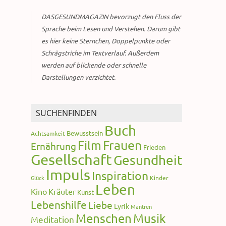
DASGESUNDMAGAZIN bevorzugt den Fluss der
Sprache beim Lesen und Verstehen. Darum gibt
es hier keine Sternchen, Doppelpunkte oder
Schrägstriche im Textverlauf. Außerdem
werden auf blickende oder schnelle
Darstellungen verzichtet.
SUCHENFINDEN
Buch
Bewusstsein
Achtsamkeit
Frauen
Film
Ernährung
Frieden
Gesellschaft
Gesundheit
Impuls
Inspiration
Glück
Kinder
Leben
Kino
Kräuter
Kunst
Lebenshilfe
Liebe
Lyrik
Mantren
Menschen
Musik
Meditation