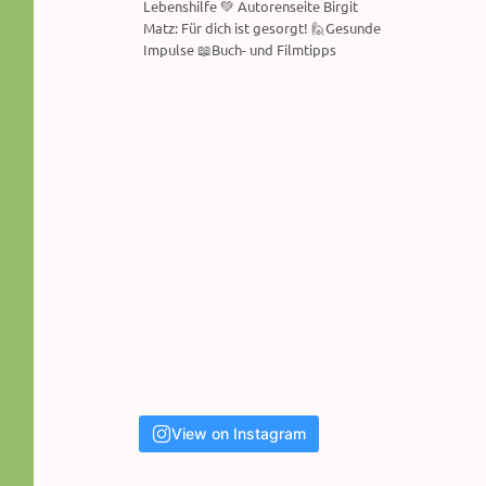
Lebenshilfe 💚 Autorenseite Birgit
Matz: Für dich ist gesorgt! 🙋Gesunde
Impulse 📖Buch- und Filmtipps
View on Instagram