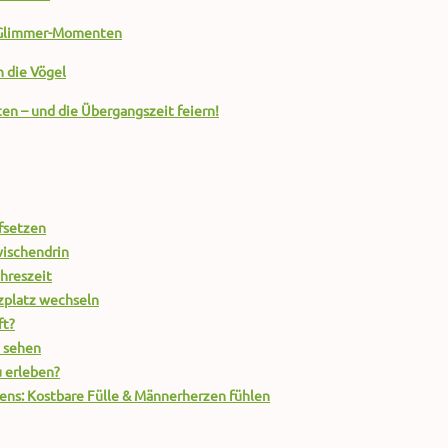
n Glimmer-Momenten
 die Vögel
en – und die Übergangszeit feiern!
fsetzen
ischendrin
hreszeit
tzplatz wechseln
ft?
n sehen
 erleben?
bens: Kostbare Fülle & Männerherzen fühlen