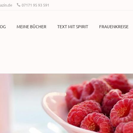
zin.de
07171 95 93 591
LOG
MEINE BÜCHER
TEXT MIT SPIRIT
FRAUENKREISE