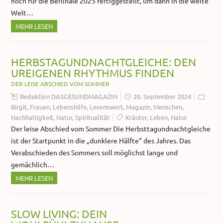
noch für die Berlinale 2025 fertiggestellt, um dann in die weite
Welt…
MEHR LESEN
HERBSTAGUNDNACHTGLEICHE: DEN
UREIGENEN RHYTHMUS FINDEN
DER LEISE ABSCHIED VOM SOMMER
Redaktion DASGESUNDMAGAZIN
20. September 2024
Birgit
,
Frauen
,
Lebenshilfe
,
Lesenswert
,
Magazin
,
Menschen
,
Nachhaltigkeit
,
Natur
,
Spiritualität
Kräuter
,
Leben
,
Natur
Der leise Abschied vom Sommer Die Herbsttagundnachtgleiche
ist der Startpunkt in die „dunklere Hälfte“ des Jahres. Das
Verabschieden des Sommers soll möglichst lange und
gemächlich…
MEHR LESEN
SLOW LIVING: DEIN