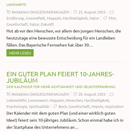
LANDWIRTE
Redaktion DASGESUNDMAGAZIN
25. August 2025
Ernährung
,
Gesundheit
,
Magazin
,
Nachhaltigkeit
,
Natur
Film
,
Gesellschaft
,
Natur
,
Zukunft
Hut ab vor den Menschen, vor allem den jungen Menschen, die
heutzutage eine bewusste Entscheidung für ein Landleben
fällen. Das Bayerische Fernsehen hat über 30…
MEHR LESEN
EIN GUTER PLAN FEIERT 10-JAHRES-
JUBILÄUM
DER KALENDER FÜR MEHR ACHTSAMKEIT UND SELBSTERFAHRUNG
Redaktion DASGESUNDMAGAZIN
20. August 2025
Lebenshilfe
,
Lesenswert
,
Magazin
,
Menschen
,
Nachhaltigkeit
,
Psychologie
,
Spiritualität
Buch
,
Gesellschaft
,
Impuls
,
Inspiration
Der Kalender mit dem guten Plan (und einer wirklich guten
Idee!) feiert sein 10-jähriges Jubiläum. Schon einmal habe ich in
der Startphase des Unternehmens an…