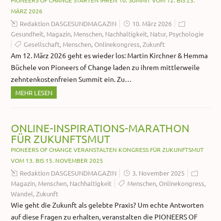
PIONEERS OF CHANGE STARTEN IHREN 10. SUMMIT VOM 12. BIS 23.
MÄRZ 2026
Redaktion DASGESUNDMAGAZIN
10. März 2026
Gesundheit
,
Magazin
,
Menschen
,
Nachhaltigkeit
,
Natur
,
Psychologie
Gesellschaft
,
Menschen
,
Onlinekongress
,
Zukunft
Am 12. März 2026 geht es wieder los: Martin Kirchner & Hemma
Büchele von Pioneers of Change laden zu ihrem mittlerweile
zehntenkostenfreien Summit ein. Zu…
MEHR LESEN
ONLINE-INSPIRATIONS-MARATHON
FÜR ZUKUNFTSMUT
PIONEERS OF CHANGE VERANSTALTEN KONGRESS FÜR ZUKUNFTSMUT
VOM 13. BIS 15. NOVEMBER 2025
Redaktion DASGESUNDMAGAZIN
3. November 2025
Magazin
,
Menschen
,
Nachhaltigkeit
Menschen
,
Onlinekongress
,
Wandel
,
Zukunft
Wie geht die Zukunft als gelebte Praxis? Um echte Antworten
auf diese Fragen zu erhalten, veranstalten die PIONEERS OF