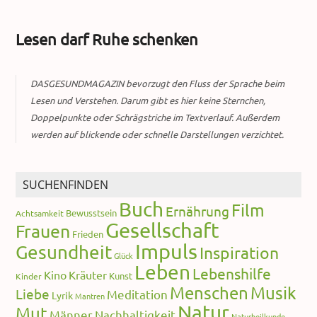
Lesen darf Ruhe schenken
DASGESUNDMAGAZIN bevorzugt den Fluss der Sprache beim
Lesen und Verstehen. Darum gibt es hier keine Sternchen,
Doppelpunkte oder Schrägstriche im Textverlauf. Außerdem
werden auf blickende oder schnelle Darstellungen verzichtet.
SUCHENFINDEN
Buch
Film
Ernährung
Bewusstsein
Achtsamkeit
Gesellschaft
Frauen
Frieden
Impuls
Gesundheit
Inspiration
Glück
Leben
Lebenshilfe
Kino
Kräuter
Kunst
Kinder
Menschen
Musik
Liebe
Meditation
Lyrik
Mantren
Natur
Mut
Männer
Nachhaltigkeit
Naturheilkunde