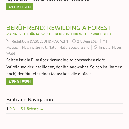
MEHR LESEN
BERÜHREND: REWILDING A FOREST
MARIA "VILDHJÄRTA" WESTERBERG UND IHR WILDER WALDBLICK
Redaktion DASGESUNDMAGAZIN
27. Juni 2024
Magazin
,
Nachhaltigkeit
,
Natur
,
Naturspaziergang
Impuls
,
Natur
,
Wald
Selten ist ein Film über Natur eine solchermaßen tiefe
Würdigung der Intelligenz, der ihr innewohnt. Selten ist (immer
noch) der Mut einzelner Menschen, die einfach…
MEHR LESEN
Beiträge Navigation
1
2
3
…
5
Nächste →