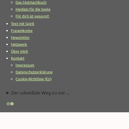
Das Mutmachbuch
Medizin für die Seele
Für dich ist gesorgt!
Text mit Spirit
Frauenkreise
Newsletter
Netzwerk
Über mich
Kontakt
Impressum
Datenschutzerklärung
Cookie-Richtlinie (EU)
Der schnellste Weg zu mir ...
Instagram
Facebook