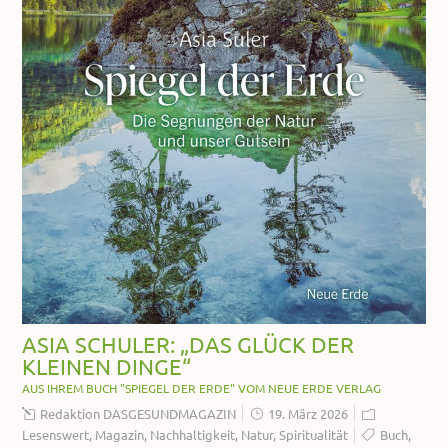
ASIA SCHULER: „DAS GLÜCK DER
KLEINEN DINGE“
AUS IHREM BUCH "SPIEGEL DER ERDE" VOM NEUE ERDE VERLAG
Redaktion DASGESUNDMAGAZIN
19. März 2026
Lesenswert
,
Magazin
,
Nachhaltigkeit
,
Natur
,
Spiritualität
Buch
,