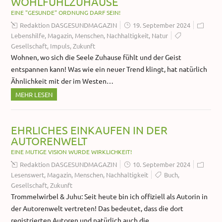
WOHLFÜHLZUHAUSE
EINE "GESUNDE" ORDNUNG DARF SEIN!
Redaktion DASGESUNDMAGAZIN
19. September 2024
Lebenshilfe
,
Magazin
,
Menschen
,
Nachhaltigkeit
,
Natur
Gesellschaft
,
Impuls
,
Zukunft
Wohnen, wo sich die Seele Zuhause fühlt und der Geist
entspannen kann! Was wie ein neuer Trend klingt, hat natürlich
Ähnlichkeit mit der im Westen…
MEHR LESEN
EHRLICHES EINKAUFEN IN DER
AUTORENWELT
EINE MUTIGE VISION WURDE WIRKLICHKEIT!
Redaktion DASGESUNDMAGAZIN
10. September 2024
Lesenswert
,
Magazin
,
Menschen
,
Nachhaltigkeit
Buch
,
Gesellschaft
,
Zukunft
Trommelwirbel & Juhu: Seit heute bin ich offiziell als Autorin in
der Autorenwelt vertreten! Das bedeutet, dass die dort
registrierten Autoren und natürlich auch die…