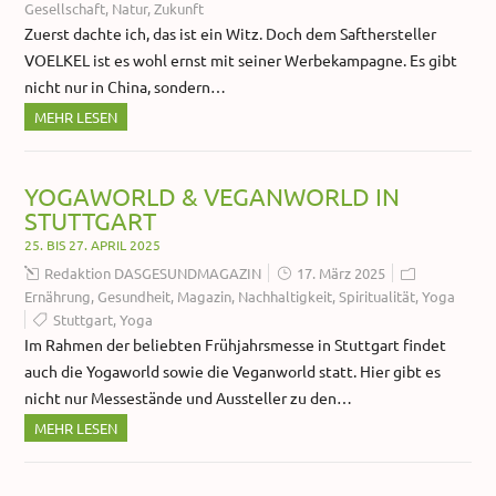
Gesellschaft
,
Natur
,
Zukunft
Zuerst dachte ich, das ist ein Witz. Doch dem Safthersteller
VOELKEL ist es wohl ernst mit seiner Werbekampagne. Es gibt
nicht nur in China, sondern…
MEHR LESEN
YOGAWORLD & VEGANWORLD IN
STUTTGART
25. BIS 27. APRIL 2025
Redaktion DASGESUNDMAGAZIN
17. März 2025
Ernährung
,
Gesundheit
,
Magazin
,
Nachhaltigkeit
,
Spiritualität
,
Yoga
Stuttgart
,
Yoga
Im Rahmen der beliebten Frühjahrsmesse in Stuttgart findet
auch die Yogaworld sowie die Veganworld statt. Hier gibt es
nicht nur Messestände und Aussteller zu den…
MEHR LESEN