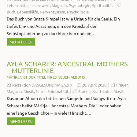
Lebenshilfe
,
Lesenswert
,
Magazin
,
Psychologie
,
Spiritualität
Buch
,
Lebenshilfe
,
Nervensystem
,
Psychologie
Das Buch von Britta Kimpel ist wie Urlaub für die Seele. Ein
tiefes Ein- und Ausatmen, um den Kreislauf der
Selbstoptimierung zu durchbrechen und um…
MEHR LESEN
AYLA SCHARER: ANCESTRAL MOTHERS
– MUTTERLINIE
MÂTÎRJA IST DER TITEL IHRES NEUEN ALBUMS
Redaktion DASGESUNDMAGAZIN
20. April 2026
Frauen
,
Magazin
,
Musik
,
Natur
,
Spiritualität
Frauen
,
Kraftlieder
,
Musik
Das neue Album der britischen Sängerin und Songwritern Ayla
Scharer heißt Mâtîrja – Ancestral Mothers. Die Lieder haben
eine lange Geschichte – in vieler Hinsicht.…
MEHR LESEN