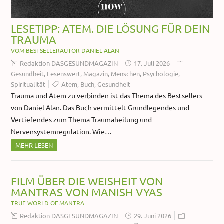
LESETIPP: ATEM. DIE LÖSUNG FÜR DEIN
TRAUMA
VOM BESTSELLERAUTOR DANIEL ALAN
Redaktion DASGESUNDMAGAZIN
17. Juli 2026
Gesundheit
,
Lesenswert
,
Magazin
,
Menschen
,
Psychologie
,
Spiritualität
Atem
,
Buch
,
Gesundheit
Trauma und Atem zu verbinden ist das Thema des Bestsellers
von Daniel Alan. Das Buch vermittelt Grundlegendes und
Vertiefendes zum Thema Traumaheilung und
Nervensystemregulation. Wie…
MEHR LESEN
FILM ÜBER DIE WEISHEIT VON
MANTRAS VON MANISH VYAS
TRUE WORLD OF MANTRA
Redaktion DASGESUNDMAGAZIN
29. Juni 2026