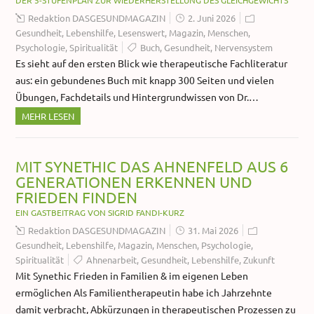
DER 5-STUFENPLAN ZUR WIEDERHERSTELLUNG DES GLEICHGEWICHTS
Redaktion DASGESUNDMAGAZIN
2. Juni 2026
Gesundheit
,
Lebenshilfe
,
Lesenswert
,
Magazin
,
Menschen
,
Psychologie
,
Spiritualität
Buch
,
Gesundheit
,
Nervensystem
Es sieht auf den ersten Blick wie therapeutische Fachliteratur
aus: ein gebundenes Buch mit knapp 300 Seiten und vielen
Übungen, Fachdetails und Hintergrundwissen von Dr.…
MEHR LESEN
MIT SYNETHIC DAS AHNENFELD AUS 6
GENERATIONEN ERKENNEN UND
FRIEDEN FINDEN
EIN GASTBEITRAG VON SIGRID FANDI-KURZ
Redaktion DASGESUNDMAGAZIN
31. Mai 2026
Gesundheit
,
Lebenshilfe
,
Magazin
,
Menschen
,
Psychologie
,
Spiritualität
Ahnenarbeit
,
Gesundheit
,
Lebenshilfe
,
Zukunft
Mit Synethic Frieden in Familien & im eigenen Leben
ermöglichen Als Familientherapeutin habe ich Jahrzehnte
damit verbracht, Abkürzungen in therapeutischen Prozessen zu