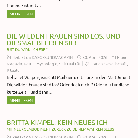
finden. Erst mit…
MEHR LESEN
DIE WILDEN FRAUEN SIND LOS. UND
DIESMAL BLEIBEN SIE!
BIST DU WIRKLICH FREI?
Redaktion DASGESUNDMAGAZIN
30. April 2026
Frauen
,
Magazin
,
Natur
,
Psychologie
,
Spiritualität
Frauen
,
Gesellschaft
,
Rituale
Beltane! Walpurgisnacht! Maibaumzeit! Tanz in den Mai! Juhuu!
Die wilden Frauen sind los! Oder doch nicht? Oder nur für diese
kurze Zeit – und dann…
MEHR LESEN
BRITTA KIMPEL: KEIN NEUES ICH
MIT NEUROEMBODIMENT ZURÜCK ZU DEINEM WAHREN SELBST
Redaktion DASGESUNDMAGAZIN
30. April 2026