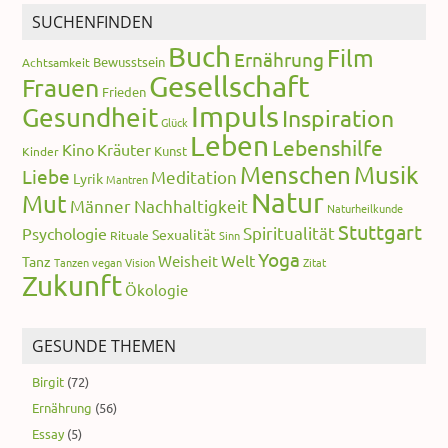
SUCHENFINDEN
Buch
Film
Ernährung
Bewusstsein
Achtsamkeit
Gesellschaft
Frauen
Frieden
Impuls
Gesundheit
Inspiration
Glück
Leben
Lebenshilfe
Kino
Kräuter
Kunst
Kinder
Menschen
Musik
Liebe
Meditation
Lyrik
Mantren
Natur
Mut
Männer
Nachhaltigkeit
Naturheilkunde
Stuttgart
Spiritualität
Psychologie
Sexualität
Rituale
Sinn
Yoga
Welt
Weisheit
Tanz
Tanzen
vegan
Vision
Zitat
Zukunft
Ökologie
GESUNDE THEMEN
Birgit
(72)
Ernährung
(56)
Essay
(5)