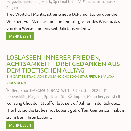
Magazin
,
Menschen
,
Musik
,
Spiritualität
Film
,
Mantra
,
Musik
,
Singen
True World Of Mantra ist eine neue Dokumentation über die
Weisheit von Mantras und über ein tiefgreifendes Wissen, das
von den Weisen Indiens seit Jahrtausenden…
MEHR LESEN
LOSLASSEN, INNERER FRIEDEN,
ACHTSAMKEIT – DREI GEDANKEN AUS
DEM TIBETISCHEN ALLTAG
EIN GASTBEITRAG VON KUNSANG CHOEDON STAUFFER, HIMALAYA
VIBES BERN
Redaktion DASGESUNDMAGAZIN
27. Juni 2026
Lebenshilfe
,
Magazin
,
Spiritualität
Impuls
,
Menschen
,
Weisheit
Kunsang Choedon Stauffer lebt seit elf Jahren in der Schweiz.
Hier hat sie die Liebe ihres Lebens getroffen. Gemeinsam haben
sie in Bern ihren Laden…
MEHR LESEN