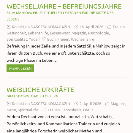
WECHSELJAHRE – BEFREIUNGSJAHRE
SILJA MAHLOW: EIN SPIRITUELLER LEITFADEN FÜR DIE MITTE DES
LEBENS
Redaktion DASGESUNDMAGAZIN
16. April 2026
Frauen
,
Gesundheit
,
Lebenshilfe
,
Lesenswert
,
Magazin
,
Psychologie
,
Spiritualität
,
Yoga
Buch
,
Frauen
,
Wechseljahre
Befreiung in jeder Zeile und in jedem Satz! Silja Mahlow zeigt in
ihrem dritten Buch, wie eine oft unterschätzte, doch so
wichtige Phase im Leben…
MEHR LESEN
WEIBLICHE URKRÄFTE
GRATISDOWNLOAD ZU OSTERN
Redaktion DASGESUNDMAGAZIN
2. April 2026
Magazin
,
Natur
,
Spiritualität
Frauen
,
Jahreskreis
,
Natur
Andrea Dechant von artedea ist Journalistin, Wirtschafts-,
Persönlichkeits- und Kommunikations-Trainerin und zugleich
eine langjährige Forscherin weiblicher Mythen und