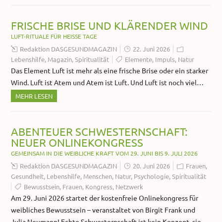
FRISCHE BRISE UND KLÄRENDER WIND
LUFT-RITUALE FÜR HEISSE TAGE
Redaktion DASGESUNDMAGAZIN
22. Juni 2026
Lebenshilfe
,
Magazin
,
Spiritualität
Elemente
,
Impuls
,
Natur
Das Element Luft ist mehr als eine frische Brise oder ein starker
Wind. Luft ist Atem und Atem ist Luft. Und Luft ist noch viel…
MEHR LESEN
ABENTEUER SCHWESTERNSCHAFT:
NEUER ONLINEKONGRESS
GEMEINSAM IN DIE WEIBLICHE KRAFT VOM 29. JUNI BIS 9. JULI 2026
Redaktion DASGESUNDMAGAZIN
20. Juni 2026
Frauen
,
Gesundheit
,
Lebenshilfe
,
Menschen
,
Natur
,
Psychologie
,
Spiritualität
Bewusstsein
,
Frauen
,
Kongress
,
Netzwerk
Am 29. Juni 2026 startet der kostenfreie Onlinekongress für
weibliches Bewusstsein – veranstaltet von Birgit Frank und
Julia Neumann! Echte Schwesternschaft ist kein Konzept, sie…