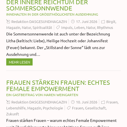
DER INNERE REICHTUM DER
SOMMERSONNWENDE
INNEHALTEN IN DER GRÖSSTMÖGLICHSTEN AUSDEHNUNG
Redaktion DASGESUNDMAGAZIN
17. Juni 2026
Birgit
,
Magazin
,
Natur
,
Spiritualität
Impuls
,
Leben
,
Natur
,
Rhythmus
Die Sommersonnenwende ist auch unter der Bezeichnung
Litha (keltisch: Liebe), Heilige Hochzeit oder Johannifest
(Feuer) bekannt. Der „Stillstand der Sonne“ lädt uns zur
Ausdehnung und…
MEHR LESEN
FRAUEN STÄRKEN FRAUEN: ECHTES
FEMALE EMPOWERMENT
EIN GASTBEITRAG VON MAREN WEINGARTEN
Redaktion DASGESUNDMAGAZIN
10. Juni 2026
Frauen
,
Lebenshilfe
,
Magazin
,
Psychologie
Frauen
,
Gesellschaft
,
Zukunft
Frauen stärken Frauen – warum echtes Female Empowerment
weit über Schlagworte hinausgeht Wenn Frauen aufhören,