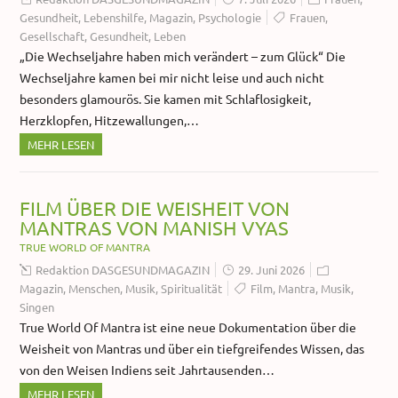
Gesundheit
,
Lebenshilfe
,
Magazin
,
Psychologie
Frauen
,
Gesellschaft
,
Gesundheit
,
Leben
„Die Wechseljahre haben mich verändert – zum Glück“ Die
Wechseljahre kamen bei mir nicht leise und auch nicht
besonders glamourös. Sie kamen mit Schlaflosigkeit,
Herzklopfen, Hitzewallungen,…
MEHR LESEN
FILM ÜBER DIE WEISHEIT VON
MANTRAS VON MANISH VYAS
TRUE WORLD OF MANTRA
Redaktion DASGESUNDMAGAZIN
29. Juni 2026
Magazin
,
Menschen
,
Musik
,
Spiritualität
Film
,
Mantra
,
Musik
,
Singen
True World Of Mantra ist eine neue Dokumentation über die
Weisheit von Mantras und über ein tiefgreifendes Wissen, das
von den Weisen Indiens seit Jahrtausenden…
MEHR LESEN