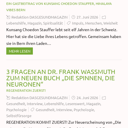
EIN GASTBEITRAG VON KUNSANG CHOEDON STAUFFER, HIMALAYA
VIBES BERN
Redaktion DASGESUNDMAGAZIN
27. Juni 2026
Lebenshilfe
,
Magazin
,
Spiritualität
Impuls
,
Menschen
,
Weisheit
Kunsang Choedon Stauffer lebt seit elf Jahren in der Schweiz.
Hier hat sie die Liebe ihres Lebens getroffen. Gemeinsam haben
sie in Bern ihren Laden…
MEHR LESEN
3 FRAGEN AN DR. FRANK WASSMUTH
ZUM NEUEN BUCH „DIE SPINNEN, DIE
NEURONEN“
REGENERATION ZUERST!
Redaktion DASGESUNDMAGAZIN
24. Juni 2026
Gesundheit
,
Interview
,
Lebenshilfe
,
Lesenswert
,
Magazin
,
Psychologie
Gesundheit
,
Interview
,
Psychologie
,
Selbstfürsorge
REGENERATION KOMMT ZUERST! Zur Neuerscheinung von „Die