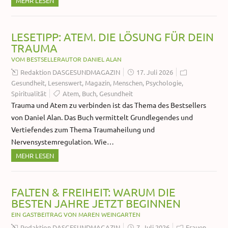
MEHR LESEN
LESETIPP: ATEM. DIE LÖSUNG FÜR DEIN
TRAUMA
VOM BESTSELLERAUTOR DANIEL ALAN
Redaktion DASGESUNDMAGAZIN
17. Juli 2026
Gesundheit
,
Lesenswert
,
Magazin
,
Menschen
,
Psychologie
,
Spiritualität
Atem
,
Buch
,
Gesundheit
Trauma und Atem zu verbinden ist das Thema des Bestsellers
von Daniel Alan. Das Buch vermittelt Grundlegendes und
Vertiefendes zum Thema Traumaheilung und
Nervensystemregulation. Wie…
MEHR LESEN
FALTEN & FREIHEIT: WARUM DIE
BESTEN JAHRE JETZT BEGINNEN
EIN GASTBEITRAG VON MAREN WEINGARTEN
Redaktion DASGESUNDMAGAZIN
7. Juli 2026
Frauen
,