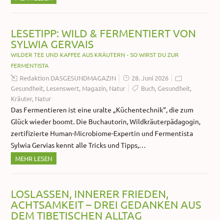
LESETIPP: WILD & FERMENTIERT VON
SYLWIA GERVAIS
WILDER TEE UND KAFFEE AUS KRÄUTERN - SO WIRST DU ZUR
FERMENTISTA
Redaktion DASGESUNDMAGAZIN
28. Juni 2026
Gesundheit
,
Lesenswert
,
Magazin
,
Natur
Buch
,
Gesundheit
,
Kräuter
,
Natur
Das Fermentieren ist eine uralte „Küchentechnik“, die zum
Glück wieder boomt. Die Buchautorin, Wildkräuterpädagogin,
zertifizierte Human-Microbiome-Expertin und Fermentista
Sylwia Gervias kennt alle Tricks und Tipps,…
MEHR LESEN
LOSLASSEN, INNERER FRIEDEN,
ACHTSAMKEIT – DREI GEDANKEN AUS
DEM TIBETISCHEN ALLTAG