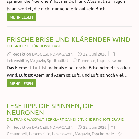
spinnen, die Neuronen“ hat mir Dr. Frank Wassmuth 3 Fragen
beantwortet, die nicht nur neugierig auf sein Buch…
MEHR LESEN
FRISCHE BRISE UND KLÄRENDER WIND
LUFT-RITUALE FÜR HEISSE TAGE
Redaktion DASGESUNDMAGAZIN
22. Juni 2026
Lebenshilfe
,
Magazin
,
Spiritualität
Elemente
,
Impuls
,
Natur
Das Element Luft ist mehr als eine frische Brise oder ein starker
Wind. Luft ist Atem und Atem ist Luft. Und Luft ist noch viel…
MEHR LESEN
LESETIPP: DIE SPINNEN, DIE
NEURONEN
DR. FRANK WASSMUTH ERKLÄRT GANZHEITLICHE PSYCHOTHERAPIE
Redaktion DASGESUNDMAGAZIN
22. Juni 2026
Gesundheit
,
Lebenshilfe
,
Lesenswert
,
Magazin
,
Psychologie