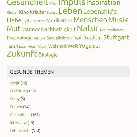
Impuls
Gesundheit
Inspiration
Glück
Leben
Lebenshilfe
Kino
Kräuter
Kunst
Kinder
Menschen
Musik
Liebe
Meditation
Lyrik
Mantren
Natur
Mut
Männer
Nachhaltigkeit
Naturheilkunde
Stuttgart
Spiritualität
Psychologie
Sexualität
Rituale
Sinn
Yoga
Welt
Weisheit
Tanz
Tanzen
vegan
Vision
Zitat
Zukunft
Ökologie
GESUNDE THEMEN
Birgit
(72)
Ernährung
(56)
Essay
(5)
Frauen
(34)
Gesundheit
(167)
Interview
(19)
Lebenshilfe
(314)