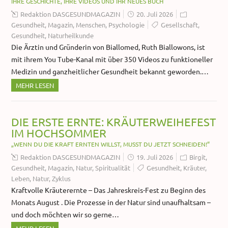
IHRE GESCHICHTE, IHRE VIDEOS UND IHR NEUES BUCH
Redaktion DASGESUNDMAGAZIN
20. Juli 2026
Gesundheit
,
Magazin
,
Menschen
,
Psychologie
Gesellschaft
,
Gesundheit
,
Naturheilkunde
Die Ärztin und Gründerin von Biallomed, Ruth Biallowons, ist
mit ihrem You Tube-Kanal mit über 350 Videos zu funktioneller
Medizin und ganzheitlicher Gesundheit bekannt geworden.…
MEHR LESEN
DIE ERSTE ERNTE: KRÄUTERWEIHEFEST
IM HOCHSOMMER
„WENN DU DIE KRAFT ERNTEN WILLST, MUSST DU JETZT SCHNEIDEN!“
Redaktion DASGESUNDMAGAZIN
19. Juli 2026
Birgit
,
Gesundheit
,
Magazin
,
Natur
,
Spiritualität
Gesundheit
,
Kräuter
,
Leben
,
Natur
,
Zyklus
Kraftvolle Kräuterernte – Das Jahreskreis-Fest zu Beginn des
Monats August . Die Prozesse in der Natur sind unaufhaltsam –
und doch möchten wir so gerne…