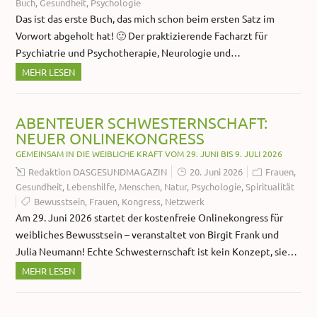
Buch
,
Gesundheit
,
Psychologie
Das ist das erste Buch, das mich schon beim ersten Satz im
Vorwort abgeholt hat! 🙂 Der praktizierende Facharzt für
Psychiatrie und Psychotherapie, Neurologie und…
MEHR LESEN
ABENTEUER SCHWESTERNSCHAFT:
NEUER ONLINEKONGRESS
GEMEINSAM IN DIE WEIBLICHE KRAFT VOM 29. JUNI BIS 9. JULI 2026
Redaktion DASGESUNDMAGAZIN
20. Juni 2026
Frauen
,
Gesundheit
,
Lebenshilfe
,
Menschen
,
Natur
,
Psychologie
,
Spiritualität
Bewusstsein
,
Frauen
,
Kongress
,
Netzwerk
Am 29. Juni 2026 startet der kostenfreie Onlinekongress für
weibliches Bewusstsein – veranstaltet von Birgit Frank und
Julia Neumann! Echte Schwesternschaft ist kein Konzept, sie…
MEHR LESEN