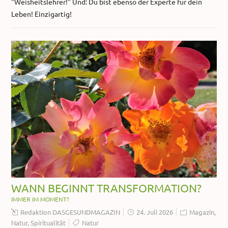
"Weisheitslehrer!" Und: Du bist ebenso der Experte für dein
Leben! Einzigartig!
WANN BEGINNT TRANSFORMATION?
IMMER IM MOMENT?
Redaktion DASGESUNDMAGAZIN
24. Juli 2026
Magazin
,
Natur
,
Spiritualität
Natur