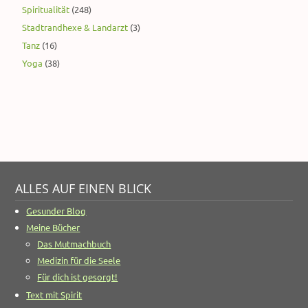
Spiritualität
(248)
Stadtrandhexe & Landarzt
(3)
Tanz
(16)
Yoga
(38)
ALLES AUF EINEN BLICK
Gesunder Blog
Meine Bücher
Das Mutmachbuch
Medizin für die Seele
Für dich ist gesorgt!
Text mit Spirit