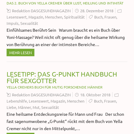
DAS 2. BUCH VON YELLA CREMER ÜBER LUST, HEILUNG UND INTIMITÄT
Redaktion DASGESUNDMAGAZIN
28. Dezember 2018
Lesenswert
,
Magazin
,
Menschen
,
Spiritualität
Buch
,
Frauen
,
Impuls
,
Sexualität
Einfühlsames Berührt-Sein Warum braucht es ein Buch über
Yoni-Massage? Weil nicht oft genug über die heilsame Wirkung
von Berührung an einer der intimsten Bereiche…
MEHR LESEN
LESETIPP: DAS G-PUNKT HANDBUCH
FÜR SEXGÖTTER
YELLA CREMERS BUCH FÜR MUTIG FORSCHENDE MÄNNER
Redaktion DASGESUNDMAGAZIN
18. Oktober 2018
Lebenshilfe
,
Lesenswert
,
Magazin
,
Menschen
Buch
,
Frauen
,
Liebe
,
Männer
,
Mut
,
Sexualität
Eine heilsame Entdeckungsreise für Mann und Frau Der schon
fast sagenumwobene „G-Punkt“ rückt mit dem Buch von Yella
Cremer nicht nur in den Mittelpunkt,…