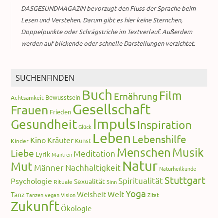
DASGESUNDMAGAZIN bevorzugt den Fluss der Sprache beim
Lesen und Verstehen. Darum gibt es hier keine Sternchen,
Doppelpunkte oder Schrägstriche im Textverlauf. Außerdem
werden auf blickende oder schnelle Darstellungen verzichtet.
SUCHENFINDEN
Buch
Film
Ernährung
Bewusstsein
Achtsamkeit
Gesellschaft
Frauen
Frieden
Impuls
Gesundheit
Inspiration
Glück
Leben
Lebenshilfe
Kino
Kräuter
Kunst
Kinder
Menschen
Musik
Liebe
Meditation
Lyrik
Mantren
Natur
Mut
Männer
Nachhaltigkeit
Naturheilkunde
Stuttgart
Spiritualität
Psychologie
Sexualität
Rituale
Sinn
Yoga
Welt
Weisheit
Tanz
Tanzen
vegan
Vision
Zitat
Zukunft
Ökologie