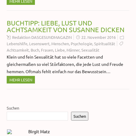
MEHR LESEN
BUCHTIPP: LIEBE, LUST UND
ACHTSAMKEIT VON SUSANNE DICKEN
Redaktion DASGESUNDMAGAZIN
22. November 2016
Lebenshilfe
,
Lesenswert
,
Menschen
,
Psychologie
,
Spiritualität
Achtsamkeit
,
Buch
,
Frauen
,
Liebe
,
Männer
,
Sexualität
Klein und fein Sexualität hat so viele Facetten und
gleichermaßen so viel Störfaktoren, die jede Lust und Freude
hemmen. Oftmals fehlt einfach nur das Bewusstsein…
MEHR LESEN
Suchen
Suchen
Birgit Matz