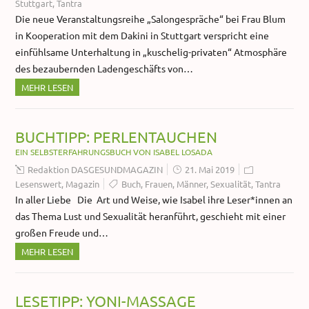
Stuttgart
,
Tantra
Die neue Veranstaltungsreihe „Salongespräche“ bei Frau Blum
in Kooperation mit dem Dakini in Stuttgart verspricht eine
einfühlsame Unterhaltung in „kuschelig-privaten“ Atmosphäre
des bezaubernden Ladengeschäfts von…
MEHR LESEN
BUCHTIPP: PERLENTAUCHEN
EIN SELBSTERFAHRUNGSBUCH VON ISABEL LOSADA
Redaktion DASGESUNDMAGAZIN
21. Mai 2019
Lesenswert
,
Magazin
Buch
,
Frauen
,
Männer
,
Sexualität
,
Tantra
In aller Liebe Die Art und Weise, wie Isabel ihre Leser*innen an
das Thema Lust und Sexualität heranführt, geschieht mit einer
großen Freude und…
MEHR LESEN
LESETIPP: YONI-MASSAGE