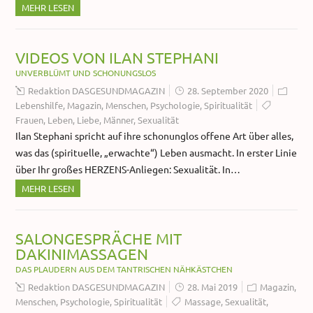
MEHR LESEN
VIDEOS VON ILAN STEPHANI
UNVERBLÜMT UND SCHONUNGSLOS
Redaktion DASGESUNDMAGAZIN
28. September 2020
Lebenshilfe
,
Magazin
,
Menschen
,
Psychologie
,
Spiritualität
Frauen
,
Leben
,
Liebe
,
Männer
,
Sexualität
Ilan Stephani spricht auf ihre schonunglos offene Art über alles,
was das (spirituelle, „erwachte“) Leben ausmacht. In erster Linie
über Ihr großes HERZENS-Anliegen: Sexualität. In…
MEHR LESEN
SALONGESPRÄCHE MIT
DAKINIMASSAGEN
DAS PLAUDERN AUS DEM TANTRISCHEN NÄHKÄSTCHEN
Redaktion DASGESUNDMAGAZIN
28. Mai 2019
Magazin
,
Menschen
,
Psychologie
,
Spiritualität
Massage
,
Sexualität
,