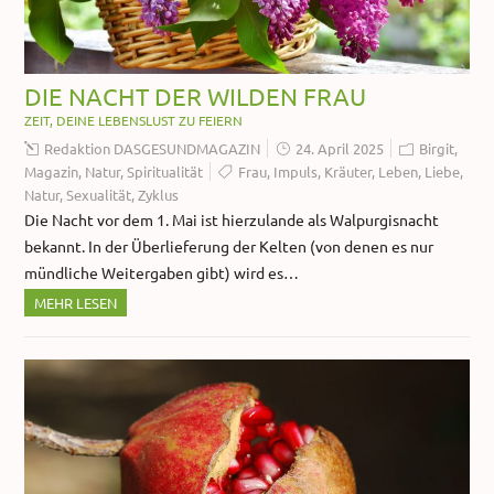
DIE NACHT DER WILDEN FRAU
ZEIT, DEINE LEBENSLUST ZU FEIERN
Redaktion DASGESUNDMAGAZIN
24. April 2025
Birgit
,
Magazin
,
Natur
,
Spiritualität
Frau
,
Impuls
,
Kräuter
,
Leben
,
Liebe
,
Natur
,
Sexualität
,
Zyklus
Die Nacht vor dem 1. Mai ist hierzulande als Walpurgisnacht
bekannt. In der Überlieferung der Kelten (von denen es nur
mündliche Weitergaben gibt) wird es…
MEHR LESEN