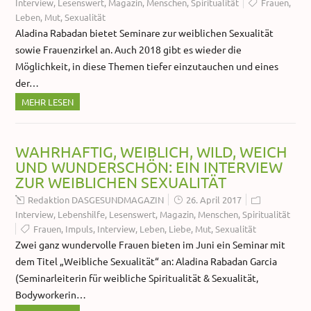
Interview
,
Lesenswert
,
Magazin
,
Menschen
,
Spiritualität
Frauen
,
Leben
,
Mut
,
Sexualität
Aladina Rabadan bietet Seminare zur weiblichen Sexualität
sowie Frauenzirkel an. Auch 2018 gibt es wieder die
Möglichkeit, in diese Themen tiefer einzutauchen und eines
der…
MEHR LESEN
WAHRHAFTIG, WEIBLICH, WILD, WEICH
UND WUNDERSCHÖN: EIN INTERVIEW
ZUR WEIBLICHEN SEXUALITÄT
Redaktion DASGESUNDMAGAZIN
26. April 2017
Interview
,
Lebenshilfe
,
Lesenswert
,
Magazin
,
Menschen
,
Spiritualität
Frauen
,
Impuls
,
Interview
,
Leben
,
Liebe
,
Mut
,
Sexualität
Zwei ganz wundervolle Frauen bieten im Juni ein Seminar mit
dem Titel „Weibliche Sexualität“ an: Aladina Rabadan Garcia
(Seminarleiterin für weibliche Spiritualität & Sexualität,
Bodyworkerin…