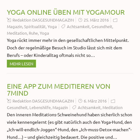
YOGA ONLINE ÜBEN MIT YOGAMOUR
Redaktion DASGESUNDMAGAZIN
25. März 2016
Magazin
,
Spiritualität
,
Yoga
Achtsamkeit
,
Gesundheit
,
Meditation
,
Ruhe
,
Yoga
Yoga rückt immer mehr in den gesellschaftlichen Mittelpunkt.
Doch der regelmäßige Besuch im Studio lässt sich mit dem
Berufs – oder Kinderalltag oftmals nicht so…
MEHR LESEN
EINE APP ZUM MEDITIEREN VON
7MIND
Redaktion DASGESUNDMAGAZIN
6. März 2016
Gesundheit
,
Lebenshilfe
,
Magazin
Achtsamkeit
,
Meditation
Den inneren Meditations-Schweinehund haben sicherlich schon
viele kennengelernt (es gibt natürlich auch den Yoga-Hund, den
„Ich-will-endlich-Joggen“-Hund, den „Ich-muss-Detox-machen“-
Hund…) – und gleichzeitig bedauert. Die positive und…