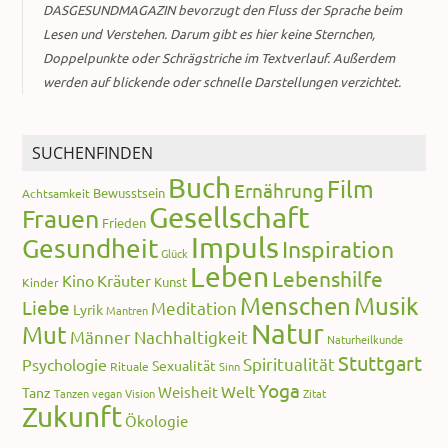
DASGESUNDMAGAZIN bevorzugt den Fluss der Sprache beim
Lesen und Verstehen. Darum gibt es hier keine Sternchen,
Doppelpunkte oder Schrägstriche im Textverlauf. Außerdem
werden auf blickende oder schnelle Darstellungen verzichtet.
SUCHENFINDEN
Buch
Film
Ernährung
Bewusstsein
Achtsamkeit
Gesellschaft
Frauen
Frieden
Impuls
Gesundheit
Inspiration
Glück
Leben
Lebenshilfe
Kino
Kräuter
Kunst
Kinder
Menschen
Musik
Liebe
Meditation
Lyrik
Mantren
Natur
Mut
Männer
Nachhaltigkeit
Naturheilkunde
Stuttgart
Spiritualität
Psychologie
Sexualität
Rituale
Sinn
Yoga
Welt
Weisheit
Tanz
Tanzen
vegan
Vision
Zitat
Zukunft
Ökologie