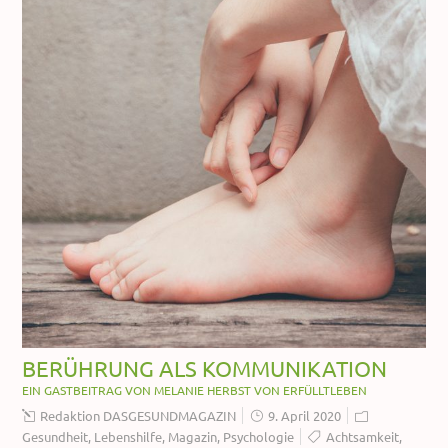
BERÜHRUNG ALS KOMMUNIKATION
EIN GASTBEITRAG VON MELANIE HERBST VON ERFÜLLTLEBEN
Redaktion DASGESUNDMAGAZIN
9. April 2020
Gesundheit
,
Lebenshilfe
,
Magazin
,
Psychologie
Achtsamkeit
,