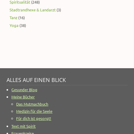
Spiritualität
(248)
Stadtrandhexe & Landarzt
(3)
Tanz
(16)
Yoga
(38)
ALLES AUF EINEN BLICK
Gesunder Blog
Meine Bücher
Das Mutmachbuch
Medizin für die Seele
Für dich ist gesorgt!
Text mit Spirit
Frauenkreise