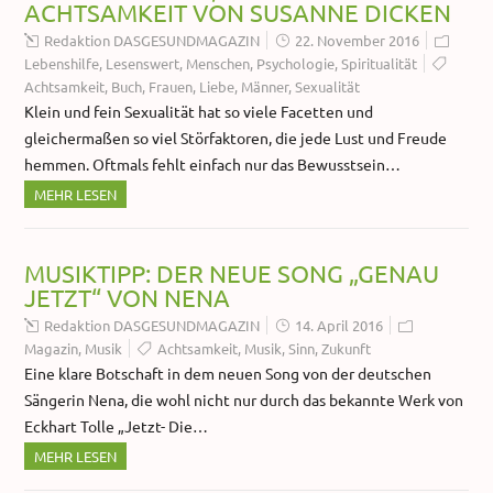
ACHTSAMKEIT VON SUSANNE DICKEN
Redaktion DASGESUNDMAGAZIN
22. November 2016
Lebenshilfe
,
Lesenswert
,
Menschen
,
Psychologie
,
Spiritualität
Achtsamkeit
,
Buch
,
Frauen
,
Liebe
,
Männer
,
Sexualität
Klein und fein Sexualität hat so viele Facetten und
gleichermaßen so viel Störfaktoren, die jede Lust und Freude
hemmen. Oftmals fehlt einfach nur das Bewusstsein…
MEHR LESEN
MUSIKTIPP: DER NEUE SONG „GENAU
JETZT“ VON NENA
Redaktion DASGESUNDMAGAZIN
14. April 2016
Magazin
,
Musik
Achtsamkeit
,
Musik
,
Sinn
,
Zukunft
Eine klare Botschaft in dem neuen Song von der deutschen
Sängerin Nena, die wohl nicht nur durch das bekannte Werk von
Eckhart Tolle „Jetzt- Die…
MEHR LESEN