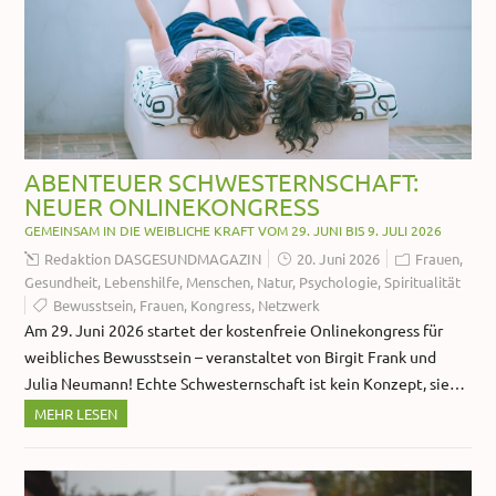
ABENTEUER SCHWESTERNSCHAFT:
NEUER ONLINEKONGRESS
GEMEINSAM IN DIE WEIBLICHE KRAFT VOM 29. JUNI BIS 9. JULI 2026
Redaktion DASGESUNDMAGAZIN
20. Juni 2026
Frauen
,
Gesundheit
,
Lebenshilfe
,
Menschen
,
Natur
,
Psychologie
,
Spiritualität
Bewusstsein
,
Frauen
,
Kongress
,
Netzwerk
Am 29. Juni 2026 startet der kostenfreie Onlinekongress für
weibliches Bewusstsein – veranstaltet von Birgit Frank und
Julia Neumann! Echte Schwesternschaft ist kein Konzept, sie…
MEHR LESEN