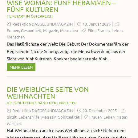
WISE WOMAN: FÜNF HEBAMMEN –
FÜNF KULTUREN
FILMSTART IN ÖSTERREICH!
Redaktion DASGESUNDMAGAZIN
13. Januar 2026
Frauen
,
Gesundheit
,
Magazin
,
Menschen
Film
,
Frauen
,
Leben
,
Menschen
Das Natürlichste der Welt: Die Geburt Der Dokumentarfilm der
Regisseurin Nicole Schergs zeigt die Menschwerdung aus der
Sicht von fünf Kulturen. Konkret begleitete sie fünf…
MEHR LESEN
DIE WEIBLICHE SEITE VON
WEIHNACHTEN
DIE SCHÜTZENDE HAND DER URMUTTER
Redaktion DASGESUNDMAGAZIN
20. Dezember 2025
Birgit
,
Lebenshilfe
,
Magazin
,
Spiritualität
Frauen
,
Leben
,
Natur
,
Weisheit
Hat Weihnachten auch etwas Weibliches an sich? Neben dem
Weihnachtsmann, dem Heiligen Nikolaus, dem Christkind, den