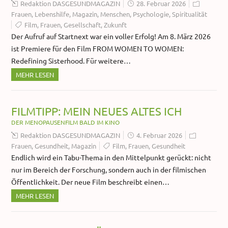
Redaktion DASGESUNDMAGAZIN
28. Februar 2026
Frauen
,
Lebenshilfe
,
Magazin
,
Menschen
,
Psychologie
,
Spiritualität
Film
,
Frauen
,
Gesellschaft
,
Zukunft
Der Aufruf auf Startnext war ein voller Erfolg! Am 8. März 2026
ist Premiere für den Film FROM WOMEN TO WOMEN:
Redefining Sisterhood. Für weitere…
MEHR LESEN
FILMTIPP: MEIN NEUES ALTES ICH
DER MENOPAUSENFILM BALD IM KINO
Redaktion DASGESUNDMAGAZIN
4. Februar 2026
Frauen
,
Gesundheit
,
Magazin
Film
,
Frauen
,
Gesundheit
Endlich wird ein Tabu-Thema in den Mittelpunkt gerückt: nicht
nur im Bereich der Forschung, sondern auch in der filmischen
Öffentlichkeit. Der neue Film beschreibt einen…
MEHR LESEN