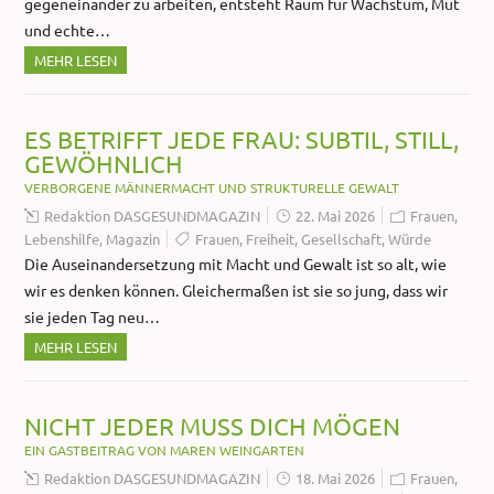
gegeneinander zu arbeiten, entsteht Raum für Wachstum, Mut
und echte…
MEHR LESEN
ES BETRIFFT JEDE FRAU: SUBTIL, STILL,
GEWÖHNLICH
VERBORGENE MÄNNERMACHT UND STRUKTURELLE GEWALT
Redaktion DASGESUNDMAGAZIN
22. Mai 2026
Frauen
,
Lebenshilfe
,
Magazin
Frauen
,
Freiheit
,
Gesellschaft
,
Würde
Die Auseinandersetzung mit Macht und Gewalt ist so alt, wie
wir es denken können. Gleichermaßen ist sie so jung, dass wir
sie jeden Tag neu…
MEHR LESEN
NICHT JEDER MUSS DICH MÖGEN
EIN GASTBEITRAG VON MAREN WEINGARTEN
Redaktion DASGESUNDMAGAZIN
18. Mai 2026
Frauen
,