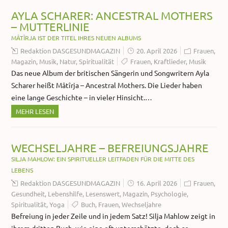
AYLA SCHARER: ANCESTRAL MOTHERS
– MUTTERLINIE
MÂTÎRJA IST DER TITEL IHRES NEUEN ALBUMS
Redaktion DASGESUNDMAGAZIN
20. April 2026
Frauen
,
Magazin
,
Musik
,
Natur
,
Spiritualität
Frauen
,
Kraftlieder
,
Musik
Das neue Album der britischen Sängerin und Songwritern Ayla
Scharer heißt Mâtîrja – Ancestral Mothers. Die Lieder haben
eine lange Geschichte – in vieler Hinsicht.…
MEHR LESEN
WECHSELJAHRE – BEFREIUNGSJAHRE
SILJA MAHLOW: EIN SPIRITUELLER LEITFADEN FÜR DIE MITTE DES
LEBENS
Redaktion DASGESUNDMAGAZIN
16. April 2026
Frauen
,
Gesundheit
,
Lebenshilfe
,
Lesenswert
,
Magazin
,
Psychologie
,
Spiritualität
,
Yoga
Buch
,
Frauen
,
Wechseljahre
Befreiung in jeder Zeile und in jedem Satz! Silja Mahlow zeigt in
ihrem dritten Buch, wie eine oft unterschätzte, doch so