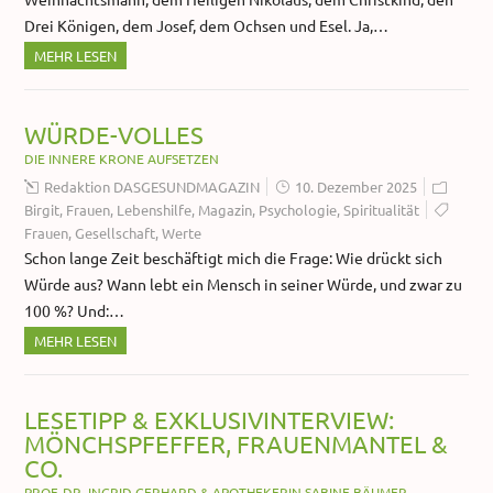
Drei Königen, dem Josef, dem Ochsen und Esel. Ja,…
MEHR LESEN
WÜRDE-VOLLES
DIE INNERE KRONE AUFSETZEN
Redaktion DASGESUNDMAGAZIN
10. Dezember 2025
Birgit
,
Frauen
,
Lebenshilfe
,
Magazin
,
Psychologie
,
Spiritualität
Frauen
,
Gesellschaft
,
Werte
​Schon lange Zeit beschäftigt mich die Frage: Wie drückt sich
Würde aus? Wann lebt ein Mensch in seiner Würde, und zwar zu
100 %? Und:…
MEHR LESEN
LESETIPP & EXKLUSIVINTERVIEW:
MÖNCHSPFEFFER, FRAUENMANTEL &
CO.
PROF. DR. INGRID GERHARD & APOTHEKERIN SABINE BÄUMER