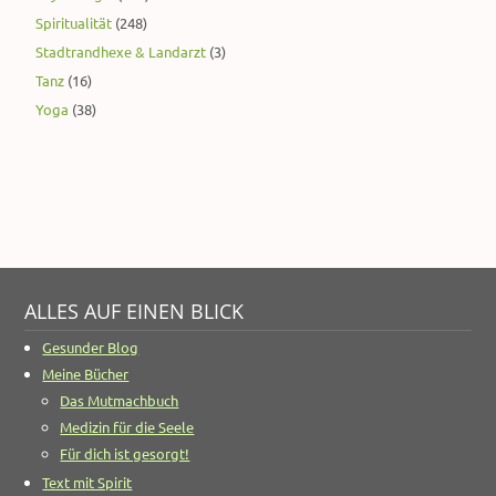
Spiritualität
(248)
Stadtrandhexe & Landarzt
(3)
Tanz
(16)
Yoga
(38)
ALLES AUF EINEN BLICK
Gesunder Blog
Meine Bücher
Das Mutmachbuch
Medizin für die Seele
Für dich ist gesorgt!
Text mit Spirit