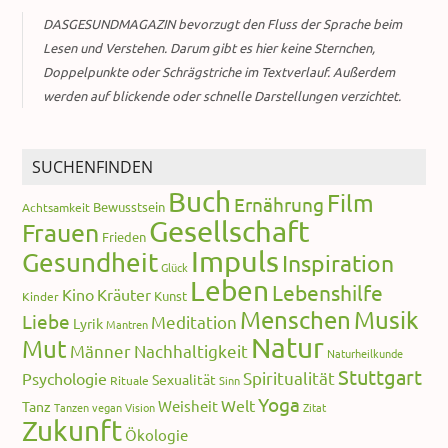
DASGESUNDMAGAZIN bevorzugt den Fluss der Sprache beim
Lesen und Verstehen. Darum gibt es hier keine Sternchen,
Doppelpunkte oder Schrägstriche im Textverlauf. Außerdem
werden auf blickende oder schnelle Darstellungen verzichtet.
SUCHENFINDEN
Buch
Film
Ernährung
Bewusstsein
Achtsamkeit
Gesellschaft
Frauen
Frieden
Impuls
Gesundheit
Inspiration
Glück
Leben
Lebenshilfe
Kino
Kräuter
Kunst
Kinder
Menschen
Musik
Liebe
Meditation
Lyrik
Mantren
Natur
Mut
Männer
Nachhaltigkeit
Naturheilkunde
Stuttgart
Spiritualität
Psychologie
Sexualität
Rituale
Sinn
Yoga
Welt
Weisheit
Tanz
Tanzen
vegan
Vision
Zitat
Zukunft
Ökologie