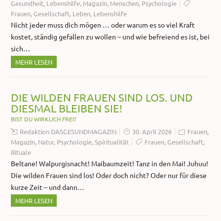
Gesundheit
,
Lebenshilfe
,
Magazin
,
Menschen
,
Psychologie
Frauen
,
Gesellschaft
,
Leben
,
Lebenshilfe
Nicht jeder muss dich mögen … oder warum es so viel Kraft
kostet, ständig gefallen zu wollen – und wie befreiend es ist, bei
sich…
MEHR LESEN
DIE WILDEN FRAUEN SIND LOS. UND
DIESMAL BLEIBEN SIE!
BIST DU WIRKLICH FREI?
Redaktion DASGESUNDMAGAZIN
30. April 2026
Frauen
,
Magazin
,
Natur
,
Psychologie
,
Spiritualität
Frauen
,
Gesellschaft
,
Rituale
Beltane! Walpurgisnacht! Maibaumzeit! Tanz in den Mai! Juhuu!
Die wilden Frauen sind los! Oder doch nicht? Oder nur für diese
kurze Zeit – und dann…
MEHR LESEN