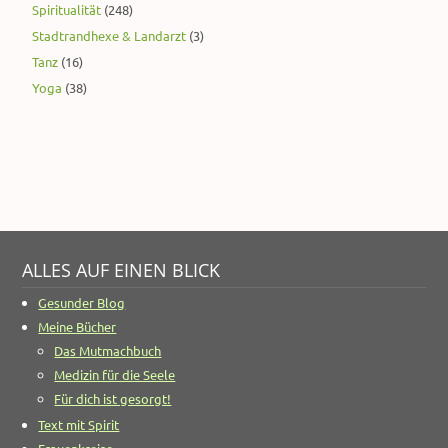
Spiritualität
(248)
Stadtrandhexe & Landarzt
(3)
Tanz
(16)
Yoga
(38)
ALLES AUF EINEN BLICK
Gesunder Blog
Meine Bücher
Das Mutmachbuch
Medizin für die Seele
Für dich ist gesorgt!
Text mit Spirit