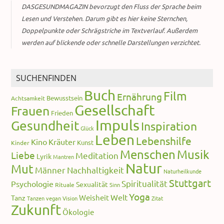
DASGESUNDMAGAZIN bevorzugt den Fluss der Sprache beim
Lesen und Verstehen. Darum gibt es hier keine Sternchen,
Doppelpunkte oder Schrägstriche im Textverlauf. Außerdem
werden auf blickende oder schnelle Darstellungen verzichtet.
SUCHENFINDEN
Buch
Film
Ernährung
Bewusstsein
Achtsamkeit
Gesellschaft
Frauen
Frieden
Impuls
Gesundheit
Inspiration
Glück
Leben
Lebenshilfe
Kino
Kräuter
Kunst
Kinder
Menschen
Musik
Liebe
Meditation
Lyrik
Mantren
Natur
Mut
Männer
Nachhaltigkeit
Naturheilkunde
Stuttgart
Spiritualität
Psychologie
Sexualität
Rituale
Sinn
Yoga
Welt
Weisheit
Tanz
Tanzen
vegan
Vision
Zitat
Zukunft
Ökologie