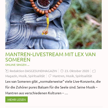
MANTREN-LIVESTREAM MIT LEX VAN
SOMEREN
ONLINE SINGEN ...
Redaktion DASGESUNDMAGAZIN
23. Oktober 2020
Magazin
,
Musik
,
Spiritualität
Mantren
,
Musik
,
Spiritualität
Lex van Someren gibt „normalerweise“ viele Live-Konzerte, die
für die Zuhörer pures Balsam für die Seele sind. Seine Musik –
Mantren aus verschiedenen Kulturen – …
MEHR LESEN