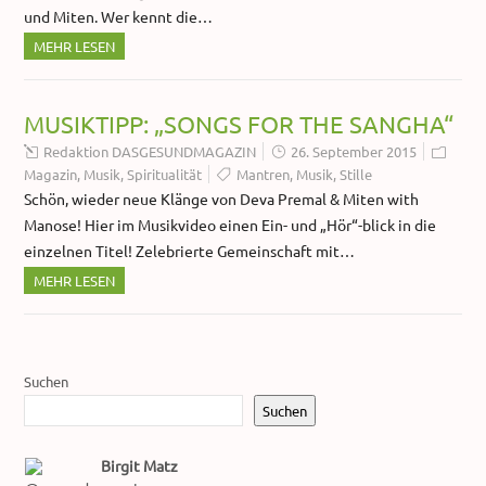
und Miten. Wer kennt die…
MEHR LESEN
MUSIKTIPP: „SONGS FOR THE SANGHA“
Redaktion DASGESUNDMAGAZIN
26. September 2015
Magazin
,
Musik
,
Spiritualität
Mantren
,
Musik
,
Stille
Schön, wieder neue Klänge von Deva Premal & Miten with
Manose! Hier im Musikvideo einen Ein- und „Hör“-blick in die
einzelnen Titel! Zelebrierte Gemeinschaft mit…
MEHR LESEN
Suchen
Suchen
Birgit Matz