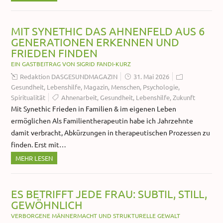
MIT SYNETHIC DAS AHNENFELD AUS 6
GENERATIONEN ERKENNEN UND
FRIEDEN FINDEN
EIN GASTBEITRAG VON SIGRID FANDI-KURZ
Redaktion DASGESUNDMAGAZIN
31. Mai 2026
Gesundheit
,
Lebenshilfe
,
Magazin
,
Menschen
,
Psychologie
,
Spiritualität
Ahnenarbeit
,
Gesundheit
,
Lebenshilfe
,
Zukunft
Mit Synethic Frieden in Familien & im eigenen Leben
ermöglichen Als Familientherapeutin habe ich Jahrzehnte
damit verbracht, Abkürzungen in therapeutischen Prozessen zu
finden. Erst mit…
MEHR LESEN
ES BETRIFFT JEDE FRAU: SUBTIL, STILL,
GEWÖHNLICH
VERBORGENE MÄNNERMACHT UND STRUKTURELLE GEWALT