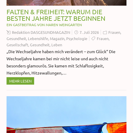
FALTEN & FREIHEIT: WARUM DIE
BESTEN JAHRE JETZT BEGINNEN
EIN GASTBEITRAG VON MAREN WEINGARTEN
Redaktion DASGESUNDMAGAZIN
7. Juli 2026
Frauen
,
Gesundheit
,
Lebenshilfe
,
Magazin
,
Psychologie
Frauen
,
Gesellschaft
,
Gesundheit
,
Leben
„Die Wechseljahre haben mich verändert – zum Glück“ Die
Wechseljahre kamen bei mir nicht leise und auch nicht
besonders glamourös. Sie kamen mit Schlaflosigkeit,
Herzklopfen, Hitzewallungen,…
MEHR LESEN