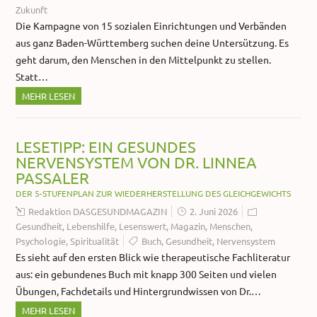
Zukunft
Die Kampagne von 15 sozialen Einrichtungen und Verbänden
aus ganz Baden-Württemberg suchen deine Untersützung. Es
geht darum, den Menschen in den Mittelpunkt zu stellen.
Statt…
MEHR LESEN
LESETIPP: EIN GESUNDES
NERVENSYSTEM VON DR. LINNEA
PASSALER
DER 5-STUFENPLAN ZUR WIEDERHERSTELLUNG DES GLEICHGEWICHTS
Redaktion DASGESUNDMAGAZIN
2. Juni 2026
Gesundheit
,
Lebenshilfe
,
Lesenswert
,
Magazin
,
Menschen
,
Psychologie
,
Spiritualität
Buch
,
Gesundheit
,
Nervensystem
Es sieht auf den ersten Blick wie therapeutische Fachliteratur
aus: ein gebundenes Buch mit knapp 300 Seiten und vielen
Übungen, Fachdetails und Hintergrundwissen von Dr.…
MEHR LESEN