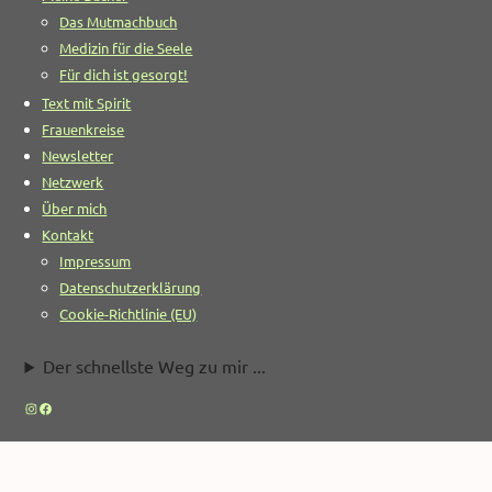
Das Mutmachbuch
Medizin für die Seele
Für dich ist gesorgt!
Text mit Spirit
Frauenkreise
Newsletter
Netzwerk
Über mich
Kontakt
Impressum
Datenschutzerklärung
Cookie-Richtlinie (EU)
Der schnellste Weg zu mir ...
Instagram
Facebook