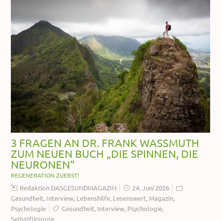
3 FRAGEN AN DR. FRANK WASSMUTH
ZUM NEUEN BUCH „DIE SPINNEN, DIE
NEURONEN“
REGENERATION ZUERST!
Redaktion DASGESUNDMAGAZIN
24. Juni 2026
Gesundheit
,
Interview
,
Lebenshilfe
,
Lesenswert
,
Magazin
,
Psychologie
Gesundheit
,
Interview
,
Psychologie
,
Selbstfürsorge