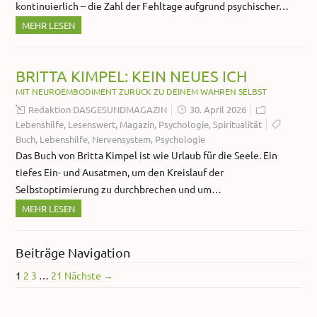
kontinuierlich – die Zahl der Fehltage aufgrund psychischer…
MEHR LESEN
BRITTA KIMPEL: KEIN NEUES ICH
MIT NEUROEMBODIMENT ZURÜCK ZU DEINEM WAHREN SELBST
Redaktion DASGESUNDMAGAZIN
30. April 2026
Lebenshilfe
,
Lesenswert
,
Magazin
,
Psychologie
,
Spiritualität
Buch
,
Lebenshilfe
,
Nervensystem
,
Psychologie
Das Buch von Britta Kimpel ist wie Urlaub für die Seele. Ein
tiefes Ein- und Ausatmen, um den Kreislauf der
Selbstoptimierung zu durchbrechen und um…
MEHR LESEN
Beiträge Navigation
1
2
3
…
21
Nächste →