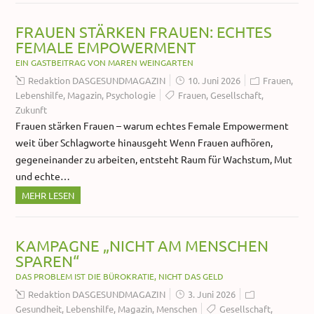
FRAUEN STÄRKEN FRAUEN: ECHTES
FEMALE EMPOWERMENT
EIN GASTBEITRAG VON MAREN WEINGARTEN
Redaktion DASGESUNDMAGAZIN
10. Juni 2026
Frauen
,
Lebenshilfe
,
Magazin
,
Psychologie
Frauen
,
Gesellschaft
,
Zukunft
Frauen stärken Frauen – warum echtes Female Empowerment
weit über Schlagworte hinausgeht Wenn Frauen aufhören,
gegeneinander zu arbeiten, entsteht Raum für Wachstum, Mut
und echte…
MEHR LESEN
KAMPAGNE „NICHT AM MENSCHEN
SPAREN“
DAS PROBLEM IST DIE BÜROKRATIE, NICHT DAS GELD
Redaktion DASGESUNDMAGAZIN
3. Juni 2026
Gesundheit
,
Lebenshilfe
,
Magazin
,
Menschen
Gesellschaft
,