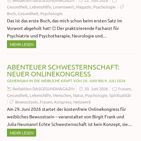
Redaktion DASGESUNDMAGAZIN
22. Juni 2026
Gesundheit
,
Lebenshilfe
,
Lesenswert
,
Magazin
,
Psychologie
Buch
,
Gesundheit
,
Psychologie
Das ist das erste Buch, das mich schon beim ersten Satz im
Vorwort abgeholt hat! 🙂 Der praktizierende Facharzt für
Psychiatrie und Psychotherapie, Neurologie und…
MEHR LESEN
ABENTEUER SCHWESTERNSCHAFT:
NEUER ONLINEKONGRESS
GEMEINSAM IN DIE WEIBLICHE KRAFT VOM 29. JUNI BIS 9. JULI 2026
Redaktion DASGESUNDMAGAZIN
20. Juni 2026
Frauen
,
Gesundheit
,
Lebenshilfe
,
Menschen
,
Natur
,
Psychologie
,
Spiritualität
Bewusstsein
,
Frauen
,
Kongress
,
Netzwerk
Am 29. Juni 2026 startet der kostenfreie Onlinekongress für
weibliches Bewusstsein – veranstaltet von Birgit Frank und
Julia Neumann! Echte Schwesternschaft ist kein Konzept, sie…
MEHR LESEN