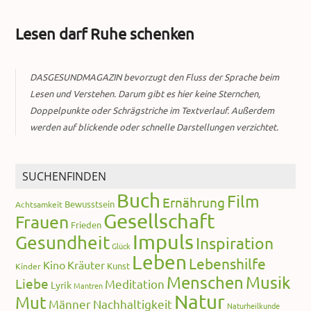
Lesen darf Ruhe schenken
DASGESUNDMAGAZIN bevorzugt den Fluss der Sprache beim
Lesen und Verstehen. Darum gibt es hier keine Sternchen,
Doppelpunkte oder Schrägstriche im Textverlauf. Außerdem
werden auf blickende oder schnelle Darstellungen verzichtet.
SUCHENFINDEN
Buch
Film
Ernährung
Bewusstsein
Achtsamkeit
Gesellschaft
Frauen
Frieden
Impuls
Gesundheit
Inspiration
Glück
Leben
Lebenshilfe
Kino
Kräuter
Kunst
Kinder
Menschen
Musik
Liebe
Meditation
Lyrik
Mantren
Natur
Mut
Männer
Nachhaltigkeit
Naturheilkunde