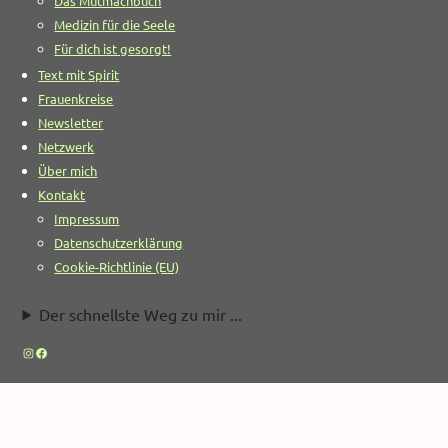
Das Mutmachbuch
Medizin für die Seele
Für dich ist gesorgt!
Text mit Spirit
Frauenkreise
Newsletter
Netzwerk
Über mich
Kontakt
Impressum
Datenschutzerklärung
Cookie-Richtlinie (EU)
Der schnellste Weg zu mir ...
Instagram
Facebook