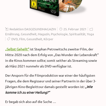
Redaktion DASGESUNDMAGAZIN
25. Februar 2021
Ernährung
,
Gesundheit
,
Magazin
,
Psychologie
,
Spiritualität
,
Yoga
DVD
,
Film
,
Gesundheit
,
Körper
„Selbst Geheilt“
ist Stephan Petrowitschs zweiter Film, der
Mitte 2020 nach dem Erfolg von „Das Wunder der Lebenskraft“
in die Kinos kommen sollte; somit seither als Streaming sowie
ab März 2021 nunmehr als DVD verfügbar ist.
Der Ansporn für die Filmproduktion war einer der häufigsten
Fragen, die dem Regisseur und seiner Partnerin in der über 3-
jährigen Kino-Begleittour damals gestellt worden ist:
„Wie
komme ich zu einer Heilung?“
Er begab sich also auf die Suche …