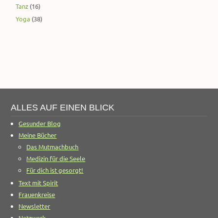
Tanz
(16)
Yoga
(38)
ALLES AUF EINEN BLICK
Gesunder Blog
Meine Bücher
Das Mutmachbuch
Medizin für die Seele
Für dich ist gesorgt!
Text mit Spirit
Frauenkreise
Newsletter
Netzwerk