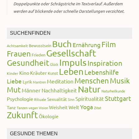
Doppelpunkte oder Schrägstriche im Textverlauf. Außerdem
werden auf blickende oder schnelle Darstellungen verzichtet.
SUCHENFINDEN
Buch
Film
Ernährung
Bewusstsein
Achtsamkeit
Gesellschaft
Frauen
Frieden
Impuls
Gesundheit
Inspiration
Glück
Leben
Lebenshilfe
Kino
Kräuter
Kunst
Kinder
Menschen
Musik
Liebe
Meditation
Lyrik
Mantren
Natur
Mut
Männer
Nachhaltigkeit
Naturheilkunde
Stuttgart
Spiritualität
Psychologie
Sexualität
Rituale
Sinn
Yoga
Welt
Weisheit
Tanz
Tanzen
vegan
Vision
Zitat
Zukunft
Ökologie
GESUNDE THEMEN