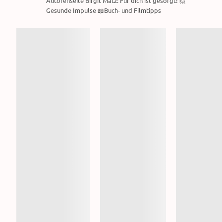
Autorenseite Birgit Matz: Für dich ist gesorgt! 🙋
Gesunde Impulse 📖Buch- und Filmtipps