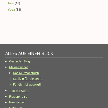
Tanz
(16)
Yoga
(38)
ALLES AUF EINEN BLICK
Gesunder Blog
Meine Bücher
Das Mutmachbuch
Medizin für die Seele
Für dich ist gesorgt!
Text mit Spirit
Frauenkreise
Newsletter
Netzwerk