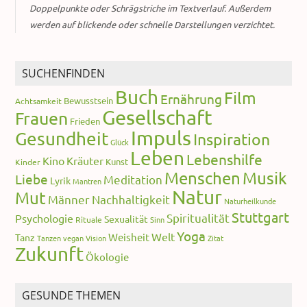
Doppelpunkte oder Schrägstriche im Textverlauf. Außerdem
werden auf blickende oder schnelle Darstellungen verzichtet.
SUCHENFINDEN
Buch
Film
Ernährung
Bewusstsein
Achtsamkeit
Gesellschaft
Frauen
Frieden
Impuls
Gesundheit
Inspiration
Glück
Leben
Lebenshilfe
Kino
Kräuter
Kunst
Kinder
Menschen
Musik
Liebe
Meditation
Lyrik
Mantren
Natur
Mut
Männer
Nachhaltigkeit
Naturheilkunde
Stuttgart
Spiritualität
Psychologie
Sexualität
Rituale
Sinn
Yoga
Welt
Weisheit
Tanz
Tanzen
vegan
Vision
Zitat
Zukunft
Ökologie
GESUNDE THEMEN