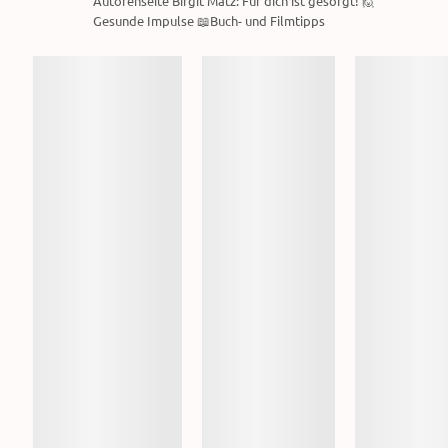
Autorenseite Birgit Matz: Für dich ist gesorgt! 🙋
Gesunde Impulse 📖Buch- und Filmtipps