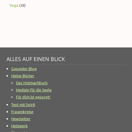
Yoga
(38)
ALLES AUF EINEN BLICK
Gesunder Blog
Meine Bücher
Das Mutmachbuch
Medizin für die Seele
Für dich ist gesorgt!
Text mit Spirit
Frauenkreise
Newsletter
Netzwerk