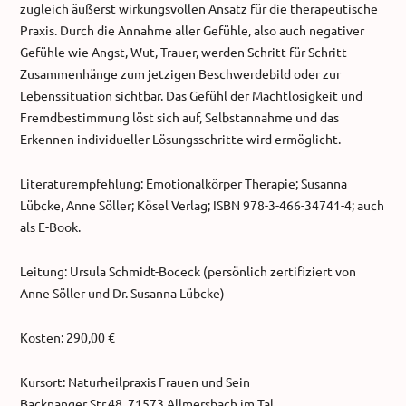
zugleich äußerst wirkungsvollen Ansatz für die therapeutische
Praxis. Durch die Annahme aller Gefühle, also auch negativer
Gefühle wie Angst, Wut, Trauer, werden Schritt für Schritt
Zusammenhänge zum jetzigen Beschwerdebild oder zur
Lebenssituation sichtbar. Das Gefühl der Machtlosigkeit und
Fremdbestimmung löst sich auf, Selbstannahme und das
Erkennen individueller Lösungsschritte wird ermöglicht.
Literaturempfehlung: Emotionalkörper Therapie; Susanna
Lübcke, Anne Söller; Kösel Verlag; ISBN 978-3-466-34741-4; auch
als E-Book.
Leitung: Ursula Schmidt-Boceck (persönlich zertifiziert von
Anne Söller und Dr. Susanna Lübcke)
Kosten: 290,00 €
Kursort: Naturheilpraxis Frauen und Sein
Backnanger Str.48, 71573 Allmersbach im Tal