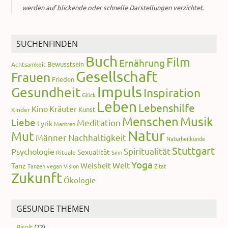
werden auf blickende oder schnelle Darstellungen verzichtet.
SUCHENFINDEN
Buch
Film
Ernährung
Bewusstsein
Achtsamkeit
Gesellschaft
Frauen
Frieden
Impuls
Gesundheit
Inspiration
Glück
Leben
Lebenshilfe
Kino
Kräuter
Kunst
Kinder
Menschen
Musik
Liebe
Meditation
Lyrik
Mantren
Natur
Mut
Männer
Nachhaltigkeit
Naturheilkunde
Stuttgart
Spiritualität
Psychologie
Sexualität
Rituale
Sinn
Yoga
Welt
Weisheit
Tanz
Tanzen
vegan
Vision
Zitat
Zukunft
Ökologie
GESUNDE THEMEN
Birgit
(72)