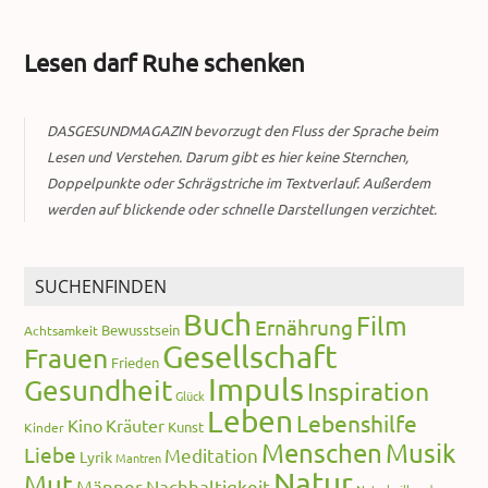
Lesen darf Ruhe schenken
DASGESUNDMAGAZIN bevorzugt den Fluss der Sprache beim
Lesen und Verstehen. Darum gibt es hier keine Sternchen,
Doppelpunkte oder Schrägstriche im Textverlauf. Außerdem
werden auf blickende oder schnelle Darstellungen verzichtet.
SUCHENFINDEN
Buch
Film
Ernährung
Bewusstsein
Achtsamkeit
Gesellschaft
Frauen
Frieden
Impuls
Gesundheit
Inspiration
Glück
Leben
Lebenshilfe
Kino
Kräuter
Kunst
Kinder
Menschen
Musik
Liebe
Meditation
Lyrik
Mantren
Natur
Mut
Männer
Nachhaltigkeit