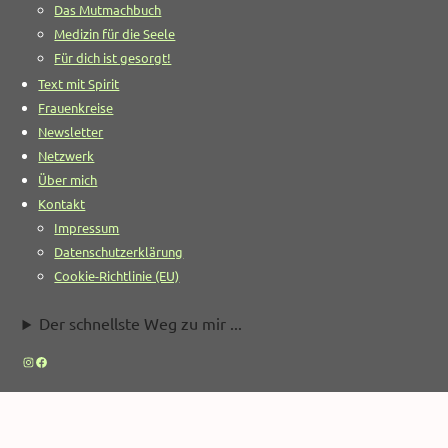
Das Mutmachbuch
Medizin für die Seele
Für dich ist gesorgt!
Text mit Spirit
Frauenkreise
Newsletter
Netzwerk
Über mich
Kontakt
Impressum
Datenschutzerklärung
Cookie-Richtlinie (EU)
Der schnellste Weg zu mir ...
Instagram
Facebook