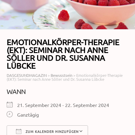
EMOTIONALKÖRPER-THERAPIE
(EKT): SEMINAR NACH ANNE
SÖLLER UND DR. SUSANNA
LÜBCKE
DASGESUNDMAGAZIN
>
Bewusstsein
>
Emotionalkörper-Therapie
(EKT): Seminar nach Anne Söller und Dr. Susanna Lübcke
WANN
21. September 2024 - 22. September 2024
Ganztägig
ZUM KALENDER HINZUFÜGEN