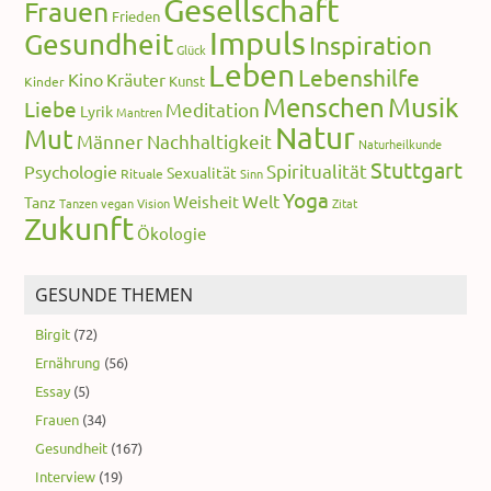
Gesellschaft
Frauen
Frieden
Impuls
Gesundheit
Inspiration
Glück
Leben
Lebenshilfe
Kino
Kräuter
Kunst
Kinder
Menschen
Musik
Liebe
Meditation
Lyrik
Mantren
Natur
Mut
Männer
Nachhaltigkeit
Naturheilkunde
Stuttgart
Spiritualität
Psychologie
Sexualität
Rituale
Sinn
Yoga
Welt
Weisheit
Tanz
Tanzen
vegan
Vision
Zitat
Zukunft
Ökologie
GESUNDE THEMEN
Birgit
(72)
Ernährung
(56)
Essay
(5)
Frauen
(34)
Gesundheit
(167)
Interview
(19)