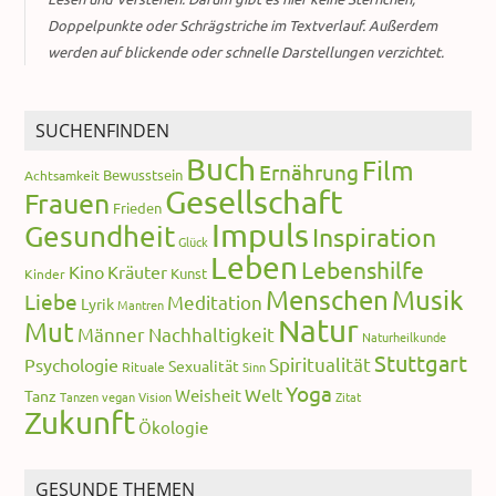
Doppelpunkte oder Schrägstriche im Textverlauf. Außerdem
werden auf blickende oder schnelle Darstellungen verzichtet.
SUCHENFINDEN
Buch
Film
Ernährung
Bewusstsein
Achtsamkeit
Gesellschaft
Frauen
Frieden
Impuls
Gesundheit
Inspiration
Glück
Leben
Lebenshilfe
Kino
Kräuter
Kunst
Kinder
Menschen
Musik
Liebe
Meditation
Lyrik
Mantren
Natur
Mut
Männer
Nachhaltigkeit
Naturheilkunde
Stuttgart
Spiritualität
Psychologie
Sexualität
Rituale
Sinn
Yoga
Welt
Weisheit
Tanz
Tanzen
vegan
Vision
Zitat
Zukunft
Ökologie
GESUNDE THEMEN