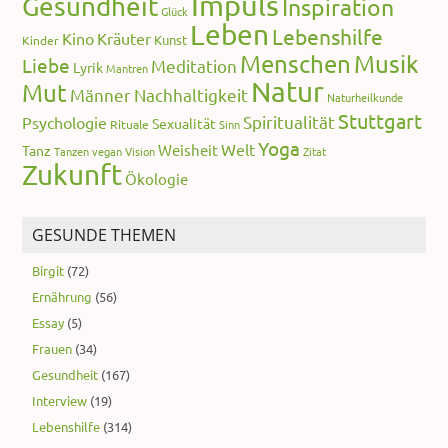
Impuls
Gesundheit
Inspiration
Glück
Leben
Lebenshilfe
Kino
Kräuter
Kunst
Kinder
Menschen
Musik
Liebe
Meditation
Lyrik
Mantren
Natur
Mut
Männer
Nachhaltigkeit
Naturheilkunde
Stuttgart
Spiritualität
Psychologie
Sexualität
Rituale
Sinn
Yoga
Welt
Weisheit
Tanz
Tanzen
vegan
Vision
Zitat
Zukunft
Ökologie
GESUNDE THEMEN
Birgit
(72)
Ernährung
(56)
Essay
(5)
Frauen
(34)
Gesundheit
(167)
Interview
(19)
Lebenshilfe
(314)