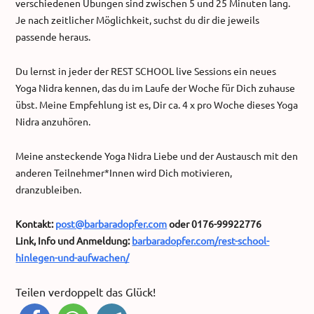
verschiedenen Übungen sind zwischen 5 und 25 Minuten lang.
Je nach zeitlicher Möglichkeit, suchst du dir die jeweils
passende heraus.
Du lernst in jeder der REST SCHOOL live Sessions ein neues
Yoga Nidra kennen, das du im Laufe der Woche für Dich zuhause
übst. Meine Empfehlung ist es, Dir ca. 4 x pro Woche dieses Yoga
Nidra anzuhören.
Meine ansteckende Yoga Nidra Liebe und der Austausch mit den
anderen Teilnehmer*Innen wird Dich motivieren,
dranzubleiben.
Kontakt:
post@barbaradopfer.com
oder 0176-99922776
Link, Info und Anmeldung:
barbaradopfer.com/rest-school-
hinlegen-und-aufwachen/
Teilen verdoppelt das Glück!