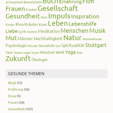
Buch
Film
Ernährung
Bewusstsein
Achtsamkeit
Gesellschaft
Frauen
Frieden
Impuls
Gesundheit
Inspiration
Glück
Leben
Lebenshilfe
Kino
Kräuter
Kunst
Kinder
Menschen
Musik
Liebe
Meditation
Lyrik
Mantren
Natur
Mut
Männer
Nachhaltigkeit
Naturheilkunde
Stuttgart
Spiritualität
Psychologie
Sexualität
Rituale
Sinn
Yoga
Welt
Weisheit
Tanz
Tanzen
vegan
Vision
Zitat
Zukunft
Ökologie
GESUNDE THEMEN
Birgit
(72)
Ernährung
(56)
Essay
(5)
Frauen
(34)
Gesundheit
(167)