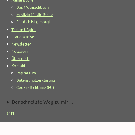
Das Mutmachbuch
Medizin für die Seele
Für dich ist gesorgt!
Text mit Spirit
Frauenkreise
Newsletter
Netzwerk
Über mich
Kontakt
Impressum
Datenschutzerklärung
Cookie-Richtlinie (EU)
Der schnellste Weg zu mir ...
Instagram
Facebook