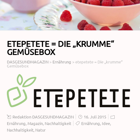
ETEPETETE = DIE „KRUMME“
GEMÜSEBOX
DASGESUNDMAGAZIN
>
Ernährung
>
etepetete = Die „krumme“
Gemüsebox
Redaktion DASGESUNDMAGAZIN
16. Juli 2015
Ernährung
,
Magazin
,
Nachhaltigkeit
Ernährung
,
Idee
,
Nachhaltigkeit
,
Natur