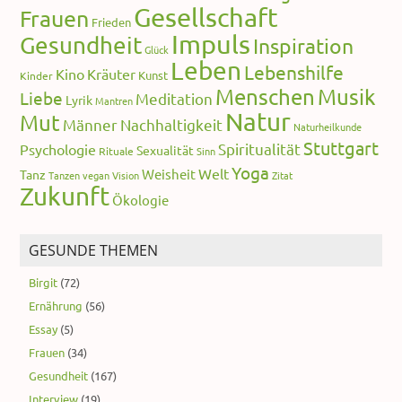
Gesellschaft
Frauen
Frieden
Impuls
Gesundheit
Inspiration
Glück
Leben
Lebenshilfe
Kino
Kräuter
Kunst
Kinder
Menschen
Musik
Liebe
Meditation
Lyrik
Mantren
Natur
Mut
Männer
Nachhaltigkeit
Naturheilkunde
Stuttgart
Spiritualität
Psychologie
Sexualität
Rituale
Sinn
Yoga
Welt
Weisheit
Tanz
Tanzen
vegan
Vision
Zitat
Zukunft
Ökologie
GESUNDE THEMEN
Birgit
(72)
Ernährung
(56)
Essay
(5)
Frauen
(34)
Gesundheit
(167)
Interview
(19)