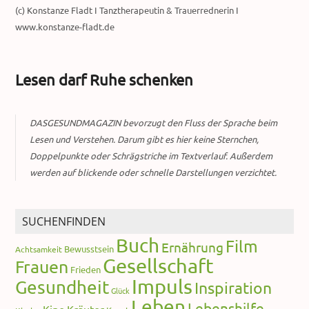
(c) Konstanze Fladt I Tanztherapeutin & Trauerrednerin I
www.konstanze-fladt.de
Lesen darf Ruhe schenken
DASGESUNDMAGAZIN bevorzugt den Fluss der Sprache beim
Lesen und Verstehen. Darum gibt es hier keine Sternchen,
Doppelpunkte oder Schrägstriche im Textverlauf. Außerdem
werden auf blickende oder schnelle Darstellungen verzichtet.
SUCHENFINDEN
Buch
Film
Ernährung
Bewusstsein
Achtsamkeit
Gesellschaft
Frauen
Frieden
Impuls
Gesundheit
Inspiration
Glück
Leben
Lebenshilfe
Kino
Kräuter