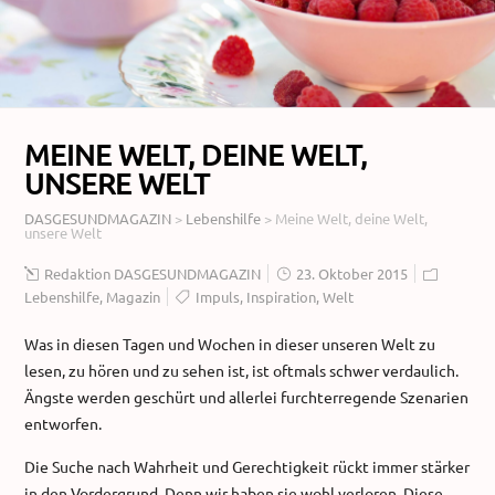
MEINE WELT, DEINE WELT,
UNSERE WELT
DASGESUNDMAGAZIN
>
Lebenshilfe
>
Meine Welt, deine Welt,
unsere Welt
Redaktion DASGESUNDMAGAZIN
23. Oktober 2015
Lebenshilfe
,
Magazin
Impuls
,
Inspiration
,
Welt
Was in diesen Tagen und Wochen in dieser unseren Welt zu
lesen, zu hören und zu sehen ist, ist oftmals schwer verdaulich.
Ängste werden geschürt und allerlei furchterregende Szenarien
entworfen.
Die Suche nach Wahrheit und Gerechtigkeit rückt immer stärker
in den Vordergrund. Denn wir haben sie wohl verloren. Diese