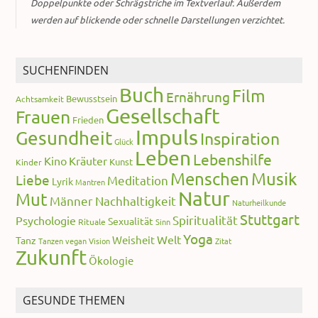
Doppelpunkte oder Schrägstriche im Textverlauf. Außerdem
werden auf blickende oder schnelle Darstellungen verzichtet.
SUCHENFINDEN
Buch
Film
Ernährung
Bewusstsein
Achtsamkeit
Gesellschaft
Frauen
Frieden
Impuls
Gesundheit
Inspiration
Glück
Leben
Lebenshilfe
Kino
Kräuter
Kunst
Kinder
Menschen
Musik
Liebe
Meditation
Lyrik
Mantren
Natur
Mut
Männer
Nachhaltigkeit
Naturheilkunde
Stuttgart
Spiritualität
Psychologie
Sexualität
Rituale
Sinn
Yoga
Welt
Weisheit
Tanz
Tanzen
vegan
Vision
Zitat
Zukunft
Ökologie
GESUNDE THEMEN