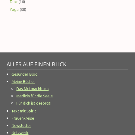
Tanz
(16)
Yoga
(38)
ALLES AUF EINEN BLICK
Gesunder Blog
Meine Bücher
Das Mutmachbuch
Medizin für die Seele
Für dich ist gesorgt!
Text mit Spirit
Frauenkreise
Newsletter
Netzwerk