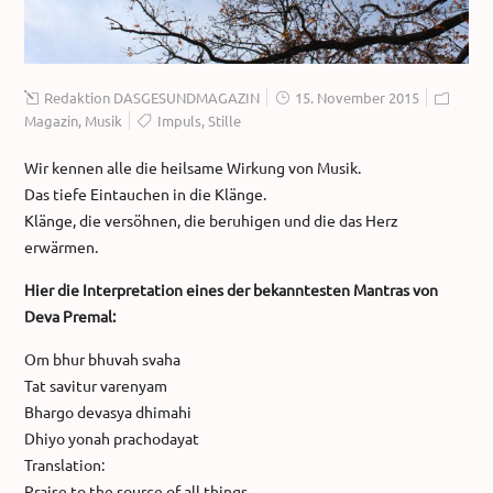
Redaktion DASGESUNDMAGAZIN
15. November 2015
Magazin
,
Musik
Impuls
,
Stille
Wir kennen alle die heilsame Wirkung von Musik.
Das tiefe Eintauchen in die Klänge.
Klänge, die versöhnen, die beruhigen und die das Herz
erwärmen.
Hier die Interpretation eines der bekanntesten Mantras von
Deva Premal:
Om bhur bhuvah svaha
Tat savitur varenyam
Bhargo devasya dhimahi
Dhiyo yonah prachodayat
Translation:
Praise to the source of all things.