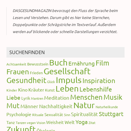
DASGESUNDMAGAZIN bevorzugt den Fluss der Sprache beim
Lesen und Verstehen. Darum gibt es hier keine Sternchen,
Doppelpunkte oder Schrägstriche im Textverlauf. Außerdem
werden auf blickende oder schnelle Darstellungen verzichtet.
SUCHENFINDEN
Buch
Film
Ernährung
Bewusstsein
Achtsamkeit
Gesellschaft
Frauen
Frieden
Impuls
Gesundheit
Inspiration
Glück
Leben
Lebenshilfe
Kino
Kräuter
Kunst
Kinder
Menschen
Musik
Liebe
Meditation
Lyrik
Mantren
Natur
Mut
Männer
Nachhaltigkeit
Naturheilkunde
Stuttgart
Spiritualität
Psychologie
Sexualität
Rituale
Sinn
Yoga
Welt
Weisheit
Tanz
Tanzen
vegan
Vision
Zitat
Zukunft
Ökologie