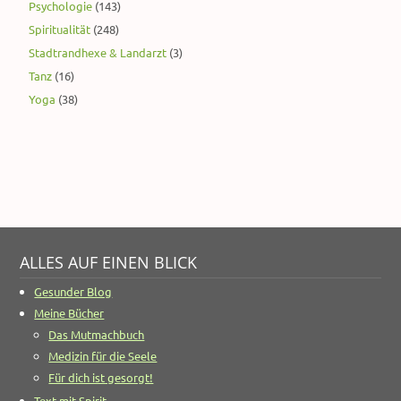
Psychologie
(143)
Spiritualität
(248)
Stadtrandhexe & Landarzt
(3)
Tanz
(16)
Yoga
(38)
ALLES AUF EINEN BLICK
Gesunder Blog
Meine Bücher
Das Mutmachbuch
Medizin für die Seele
Für dich ist gesorgt!
Text mit Spirit