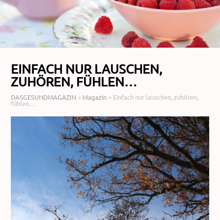
EINFACH NUR LAUSCHEN,
ZUHÖREN, FÜHLEN…
DASGESUNDMAGAZIN
>
Magazin
>
Einfach nur lauschen, zuhören,
fühlen…