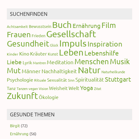
SUCHENFINDEN
Buch
Film
Ernährung
Bewusstsein
Achtsamkeit
Gesellschaft
Frauen
Frieden
Impuls
Gesundheit
Inspiration
Glück
Leben
Lebenshilfe
Kino
Kräuter
Kunst
Kinder
Menschen
Musik
Liebe
Meditation
Lyrik
Mantren
Natur
Mut
Männer
Nachhaltigkeit
Naturheilkunde
Stuttgart
Spiritualität
Psychologie
Sexualität
Rituale
Sinn
Yoga
Welt
Weisheit
Tanz
Tanzen
vegan
Vision
Zitat
Zukunft
Ökologie
GESUNDE THEMEN
Birgit
(72)
Ernährung
(56)