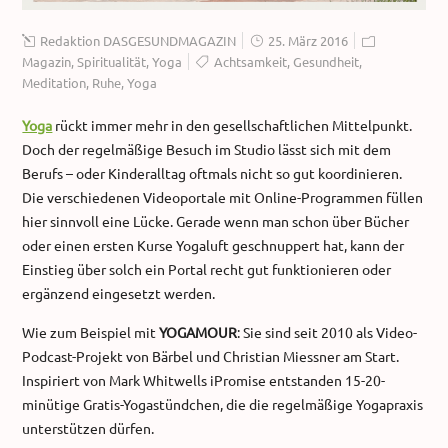
Redaktion DASGESUNDMAGAZIN
25. März 2016
Magazin
,
Spiritualität
,
Yoga
Achtsamkeit
,
Gesundheit
,
Meditation
,
Ruhe
,
Yoga
Yoga
rückt immer mehr in den gesellschaftlichen Mittelpunkt.
Doch der regelmäßige Besuch im Studio lässt sich mit dem
Berufs – oder Kinderalltag oftmals nicht so gut koordinieren.
Die verschiedenen Videoportale mit Online-Programmen füllen
hier sinnvoll eine Lücke. Gerade wenn man schon über Bücher
oder einen ersten Kurse Yogaluft geschnuppert hat, kann der
Einstieg über solch ein Portal recht gut funktionieren oder
ergänzend eingesetzt werden.
Wie zum Beispiel mit
YOGAMOUR
: Sie sind seit 2010 als Video-
Podcast-Projekt von Bärbel und Christian Miessner am Start.
Inspiriert von Mark Whitwells iPromise entstanden 15-20-
minütige Gratis-Yogastündchen, die die regelmäßige Yogapraxis
unterstützen dürfen.