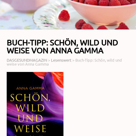
BUCH-TIPP: SCHÖN, WILD UND
WEISE VON ANNA GAMMA
DASGESUNDMAGAZIN
>
Lesenswert
>
Buch-Tipp: Schön, wild und
weise von Anna Gamma