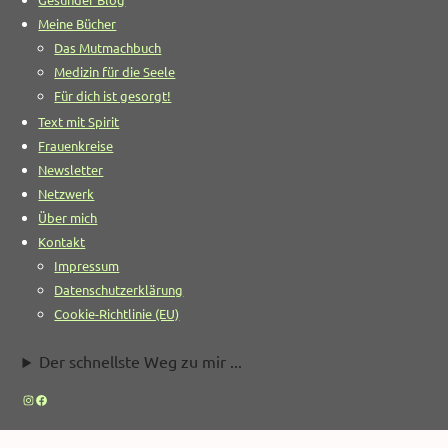
Meine Bücher
Das Mutmachbuch
Medizin für die Seele
Für dich ist gesorgt!
Text mit Spirit
Frauenkreise
Newsletter
Netzwerk
Über mich
Kontakt
Impressum
Datenschutzerklärung
Cookie-Richtlinie (EU)
Der schnellste Weg zu mir ...
Instagram
Facebook