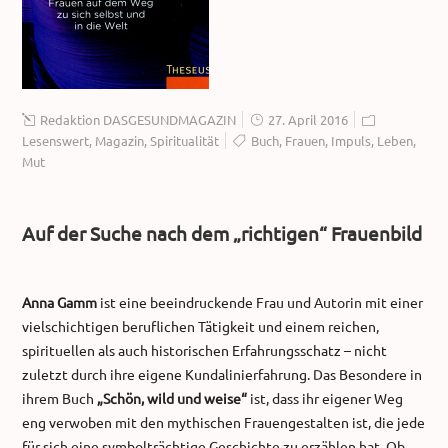
Redaktion DASGESUNDMAGAZIN
27. April 2016
Lesenswert
,
Magazin
,
Spiritualität
Buch
,
Frauen
,
Impuls
,
Leben
,
Mut
Auf der Suche nach dem „richtigen“ Frauenbild
Anna Gamm
ist eine beeindruckende Frau und Autorin mit einer
vielschichtigen beruflichen Tätigkeit und einem reichen,
spirituellen als auch historischen Erfahrungsschatz – nicht
zuletzt durch ihre eigene Kundalinierfahrung. Das Besondere in
ihrem Buch
„Schön, wild und weise“
ist, dass ihr eigener Weg
eng verwoben mit den mythischen Frauengestalten ist, die jede
für sich eine symbolträchtige Geschichte zu erzählen hat. Ob