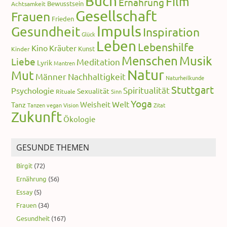
Buch
Film
Ernährung
Bewusstsein
Achtsamkeit
Gesellschaft
Frauen
Frieden
Impuls
Gesundheit
Inspiration
Glück
Leben
Lebenshilfe
Kino
Kräuter
Kunst
Kinder
Menschen
Musik
Liebe
Meditation
Lyrik
Mantren
Natur
Mut
Männer
Nachhaltigkeit
Naturheilkunde
Stuttgart
Spiritualität
Psychologie
Sexualität
Rituale
Sinn
Yoga
Welt
Weisheit
Tanz
Tanzen
vegan
Vision
Zitat
Zukunft
Ökologie
GESUNDE THEMEN
Birgit
(72)
Ernährung
(56)
Essay
(5)
Frauen
(34)
Gesundheit
(167)