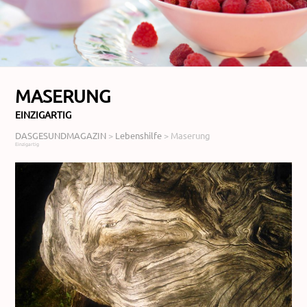
MASERUNG
EINZIGARTIG
DASGESUNDMAGAZIN
>
Lebenshilfe
>
Maserung
Einzigartig