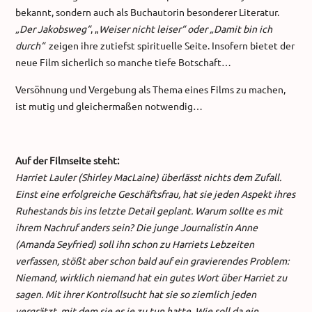
bekannt, sondern auch als Buchautorin besonderer Literatur.
„Der Jakobsweg“
, „
Weiser nicht leiser“ oder „Damit bin ich
durch“
zeigen ihre zutiefst spirituelle Seite. Insofern bietet der
neue Film sicherlich so manche tiefe Botschaft…
Versöhnung und Vergebung als Thema eines Films zu machen,
ist mutig und gleichermaßen notwendig…
Auf der Filmseite steht:
Harriet Lauler (Shirley MacLaine) überlässt nichts dem Zufall.
Einst eine erfolgreiche Geschäftsfrau, hat sie jeden Aspekt ihres
Ruhestands bis ins letzte Detail geplant. Warum sollte es mit
ihrem Nachruf anders sein? Die junge Journalistin Anne
(Amanda Seyfried) soll ihn schon zu Harriets Lebzeiten
verfassen, stößt aber schon bald auf ein gravierendes Problem:
Niemand, wirklich niemand hat ein gutes Wort über Harriet zu
sagen. Mit ihrer Kontrollsucht hat sie so ziemlich jeden
vergrätzt, mit dem sie es je zu tun hatte. Wie soll da ein