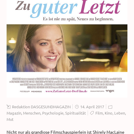
Redaktion DASGESUNDMAGAZIN
14. April 2017
Magazin
,
Menschen
,
Psychologie
,
Spiritualität
Film
,
Kino
,
Leben
,
Mut
Nicht nur als grandiose Filmschauspierlein ist Shirely MacLaine