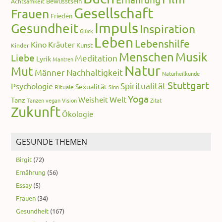
Bewusstsein
Achtsamkeit
Gesellschaft
Frauen
Frieden
Impuls
Gesundheit
Inspiration
Glück
Leben
Lebenshilfe
Kino
Kräuter
Kunst
Kinder
Menschen
Musik
Liebe
Meditation
Lyrik
Mantren
Natur
Mut
Männer
Nachhaltigkeit
Naturheilkunde
Stuttgart
Spiritualität
Psychologie
Sexualität
Rituale
Sinn
Yoga
Welt
Weisheit
Tanz
Tanzen
vegan
Vision
Zitat
Zukunft
Ökologie
GESUNDE THEMEN
Birgit
(72)
Ernährung
(56)
Essay
(5)
Frauen
(34)
Gesundheit
(167)