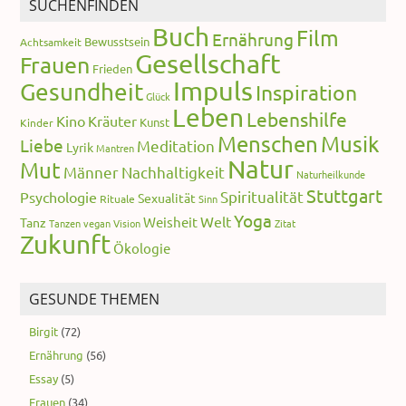
SUCHENFINDEN
Buch
Film
Ernährung
Bewusstsein
Achtsamkeit
Gesellschaft
Frauen
Frieden
Impuls
Gesundheit
Inspiration
Glück
Leben
Lebenshilfe
Kino
Kräuter
Kunst
Kinder
Menschen
Musik
Liebe
Meditation
Lyrik
Mantren
Natur
Mut
Männer
Nachhaltigkeit
Naturheilkunde
Stuttgart
Spiritualität
Psychologie
Sexualität
Rituale
Sinn
Yoga
Welt
Weisheit
Tanz
Tanzen
vegan
Vision
Zitat
Zukunft
Ökologie
GESUNDE THEMEN
Birgit
(72)
Ernährung
(56)
Essay
(5)
Frauen
(34)