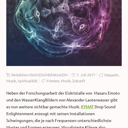
Redaktion DASGESUNDMAGAZIN
7. Juli 2017
Magazin
,
Musik
,
Spiritualität
Frieden
,
Musik
,
Zukunft
Neben der Forschungsarbeit der Eiskristalle von Masaru Emoto
und den WasserKlangBildern von Alexander Lauterwasser gibt
es nun weitere sichtbar gemachte Musik.
KYMAT
Drop Sound
Enlightenment erzeugt mit seinen Installationen
Schwingungen, die je nach Frequenzen unterschiedlichste
Muster und Formen erzeugen. Visualisierte Klänge also.