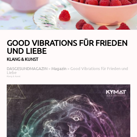
GOOD VIBRATIONS FÜR FRIEDEN
UND LIEBE
KLANG & KUNST
DASGESUNDMAGAZIN
>
Magazin
>
Good Vibrations für Frieden und
Liebe
Klang & Kunst