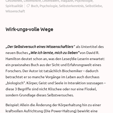
Gesundheit
,
Lebenshilfe
,
Lesenswert
,
Magazin
,
Psychologie
,
Spiritualität
Buch
,
Psychologie
,
Selbsterkenntnis
,
Selbstliebe
,
Wissenschaft
Wirk-ungs-volle Wege
„Der Selbstversuch eines Wissenschaftlers
“ als Untertitel des
neuen Buches
„Wie ich lernte, mich zu lieben“
von David R.
Hamilton deutet schon an, was den Leser/die Leserin erwartet:
ein praxisnahes Buch aus der Sicht und Erfahrungswelt eines
Forschers. Der Autor ist tatsächlich Biochemiker – dadurch
betrachtet er so manche Vorgänge im Leben auch durchaus
„biologisch“. Körper, Geist und Seele in Interaktion sozusagen –
diese 3 Begriffe sind nicht Klischee oder nur eine Floskel,
sondern Grundlage dieses Selbstversuches.
Beispiel: Allein die Änderung der Körperhaltung hin zu einer
kraftvollen Aufrichtung (Die Power-Haltung) bewirkt eine