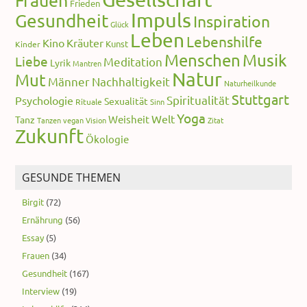
Frauen
Frieden
Impuls
Gesundheit
Inspiration
Glück
Leben
Lebenshilfe
Kino
Kräuter
Kunst
Kinder
Menschen
Musik
Liebe
Meditation
Lyrik
Mantren
Natur
Mut
Männer
Nachhaltigkeit
Naturheilkunde
Stuttgart
Spiritualität
Psychologie
Sexualität
Rituale
Sinn
Yoga
Welt
Weisheit
Tanz
Tanzen
vegan
Vision
Zitat
Zukunft
Ökologie
GESUNDE THEMEN
Birgit
(72)
Ernährung
(56)
Essay
(5)
Frauen
(34)
Gesundheit
(167)
Interview
(19)