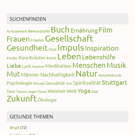
SUCHENFINDEN
Buch
Film
Ernährung
Bewusstsein
Achtsamkeit
Gesellschaft
Frauen
Frieden
Impuls
Gesundheit
Inspiration
Glück
Leben
Lebenshilfe
Kino
Kräuter
Kunst
Kinder
Menschen
Musik
Liebe
Meditation
Lyrik
Mantren
Natur
Mut
Männer
Nachhaltigkeit
Naturheilkunde
Stuttgart
Spiritualität
Psychologie
Sexualität
Rituale
Sinn
Yoga
Welt
Weisheit
Tanz
Tanzen
vegan
Vision
Zitat
Zukunft
Ökologie
GESUNDE THEMEN
Birgit
(72)