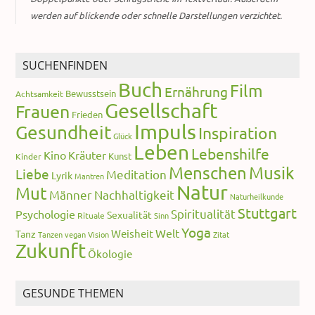
werden auf blickende oder schnelle Darstellungen verzichtet.
SUCHENFINDEN
Buch
Film
Ernährung
Bewusstsein
Achtsamkeit
Gesellschaft
Frauen
Frieden
Impuls
Gesundheit
Inspiration
Glück
Leben
Lebenshilfe
Kino
Kräuter
Kunst
Kinder
Menschen
Musik
Liebe
Meditation
Lyrik
Mantren
Natur
Mut
Männer
Nachhaltigkeit
Naturheilkunde
Stuttgart
Spiritualität
Psychologie
Sexualität
Rituale
Sinn
Yoga
Welt
Weisheit
Tanz
Tanzen
vegan
Vision
Zitat
Zukunft
Ökologie
GESUNDE THEMEN