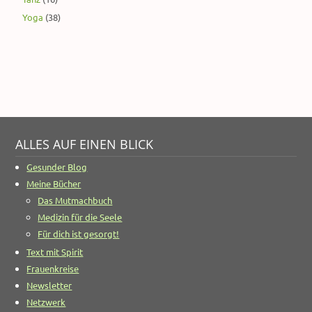
Yoga
(38)
ALLES AUF EINEN BLICK
Gesunder Blog
Meine Bücher
Das Mutmachbuch
Medizin für die Seele
Für dich ist gesorgt!
Text mit Spirit
Frauenkreise
Newsletter
Netzwerk