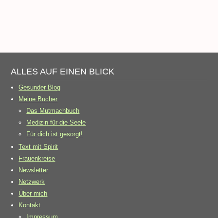
ALLES AUF EINEN BLICK
Gesunder Blog
Meine Bücher
Das Mutmachbuch
Medizin für die Seele
Für dich ist gesorgt!
Text mit Spirit
Frauenkreise
Newsletter
Netzwerk
Über mich
Kontakt
Impressum