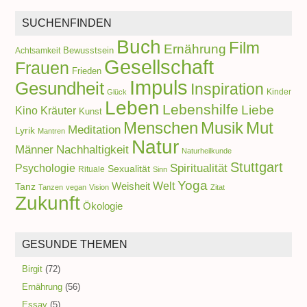
SUCHENFINDEN
Buch
Film
Ernährung
Achtsamkeit
Bewusstsein
Gesellschaft
Frauen
Frieden
Impuls
Gesundheit
Inspiration
Kinder
Glück
Leben
Lebenshilfe
Liebe
Kino
Kräuter
Kunst
Menschen
Musik
Mut
Meditation
Lyrik
Mantren
Natur
Männer
Nachhaltigkeit
Naturheilkunde
Stuttgart
Spiritualität
Psychologie
Sexualität
Rituale
Sinn
Yoga
Welt
Weisheit
Tanz
Tanzen
vegan
Vision
Zitat
Zukunft
Ökologie
GESUNDE THEMEN
Birgit
(72)
Ernährung
(56)
Essay
(5)