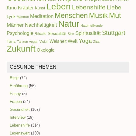
Leben
Lebenshilfe
Liebe
Kino
Kräuter
Kunst
Menschen
Musik
Mut
Meditation
Lyrik
Mantren
Natur
Männer
Nachhaltigkeit
Naturheilkunde
Stuttgart
Spiritualität
Psychologie
Sexualität
Rituale
Sinn
Yoga
Welt
Weisheit
Tanz
Tanzen
vegan
Vision
Zitat
Zukunft
Ökologie
GESUNDE THEMEN
Birgit
(72)
Ernährung
(56)
Essay
(5)
Frauen
(34)
Gesundheit
(167)
Interview
(19)
Lebenshilfe
(314)
Lesenswert
(130)