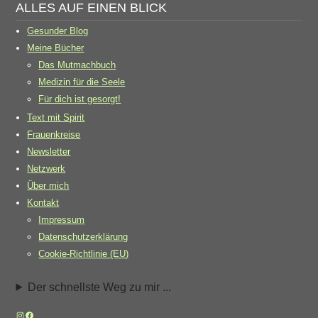
ALLES AUF EINEN BLICK
Gesunder Blog
Meine Bücher
Das Mutmachbuch
Medizin für die Seele
Für dich ist gesorgt!
Text mit Spirit
Frauenkreise
Newsletter
Netzwerk
Über mich
Kontakt
Impressum
Datenschutzerklärung
Cookie-Richtlinie (EU)
Der schnellste Weg zu mir ...
Instagram
Facebook