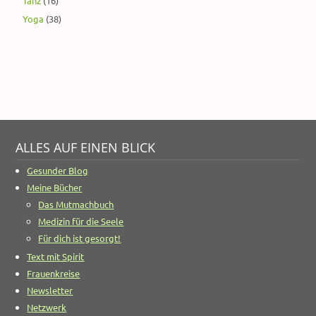
Tanz
(16)
Yoga
(38)
ALLES AUF EINEN BLICK
Gesunder Blog
Meine Bücher
Das Mutmachbuch
Medizin für die Seele
Für dich ist gesorgt!
Text mit Spirit
Frauenkreise
Newsletter
Netzwerk