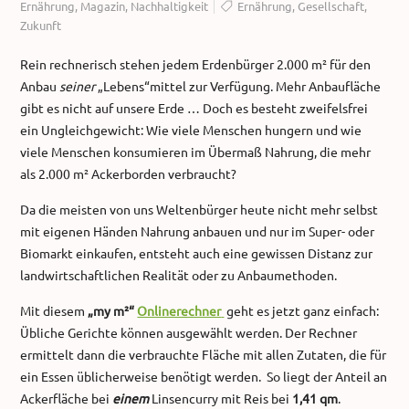
Ernährung
,
Magazin
,
Nachhaltigkeit
Ernährung
,
Gesellschaft
,
Zukunft
Rein rechnerisch stehen jedem Erdenbürger 2.000 m² für den
Anbau
seiner
„Lebens“mittel zur Verfügung. Mehr Anbaufläche
gibt es nicht auf unsere Erde … Doch es besteht zweifelsfrei
ein Ungleichgewicht: Wie viele Menschen hungern und wie
viele Menschen konsumieren im Übermaß Nahrung, die mehr
als 2.000 m² Ackerborden verbraucht?
Da die meisten von uns Weltenbürger heute nicht mehr selbst
mit eigenen Händen Nahrung anbauen und nur im Super- oder
Biomarkt einkaufen, entsteht auch eine gewissen Distanz zur
landwirtschaftlichen Realität oder zu Anbaumethoden.
Mit diesem
„my m²“
Onlinerechner
geht es jetzt ganz einfach:
Übliche Gerichte können ausgewählt werden. Der Rechner
ermittelt dann die verbrauchte Fläche mit allen Zutaten, die für
ein Essen üblicherweise benötigt werden. So liegt der Anteil an
Ackerfläche bei
einem
Linsencurry mit Reis bei
1,41 qm
.