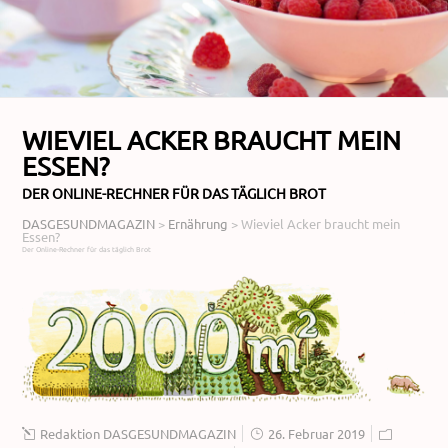
WIEVIEL ACKER BRAUCHT MEIN
ESSEN?
DER ONLINE-RECHNER FÜR DAS TÄGLICH BROT
DASGESUNDMAGAZIN
>
Ernährung
>
Wieviel Acker braucht mein
Essen?
Der Online-Rechner für das täglich Brot
Redaktion DASGESUNDMAGAZIN
26. Februar 2019