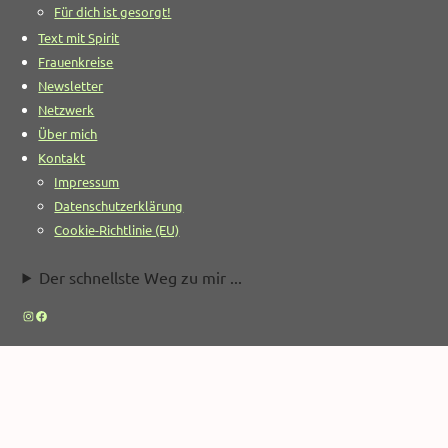
Für dich ist gesorgt!
Text mit Spirit
Frauenkreise
Newsletter
Netzwerk
Über mich
Kontakt
Impressum
Datenschutzerklärung
Cookie-Richtlinie (EU)
Der schnellste Weg zu mir ...
Instagram
Facebook