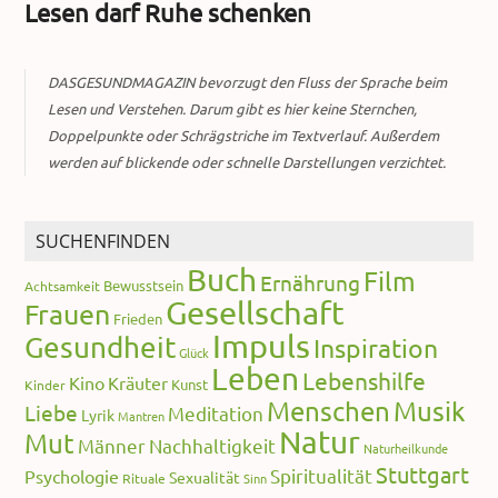
Lesen darf Ruhe schenken
DASGESUNDMAGAZIN bevorzugt den Fluss der Sprache beim
Lesen und Verstehen. Darum gibt es hier keine Sternchen,
Doppelpunkte oder Schrägstriche im Textverlauf. Außerdem
werden auf blickende oder schnelle Darstellungen verzichtet.
SUCHENFINDEN
Buch
Film
Ernährung
Bewusstsein
Achtsamkeit
Gesellschaft
Frauen
Frieden
Impuls
Gesundheit
Inspiration
Glück
Leben
Lebenshilfe
Kino
Kräuter
Kunst
Kinder
Menschen
Musik
Liebe
Meditation
Lyrik
Mantren
Natur
Mut
Männer
Nachhaltigkeit
Naturheilkunde
Stuttgart
Spiritualität
Psychologie
Sexualität
Rituale
Sinn