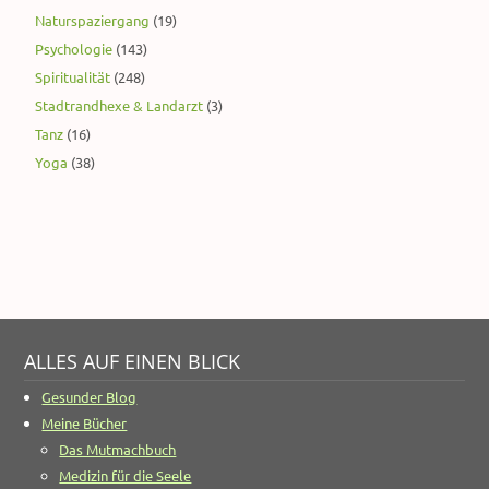
Naturspaziergang
(19)
Psychologie
(143)
Spiritualität
(248)
Stadtrandhexe & Landarzt
(3)
Tanz
(16)
Yoga
(38)
ALLES AUF EINEN BLICK
Gesunder Blog
Meine Bücher
Das Mutmachbuch
Medizin für die Seele