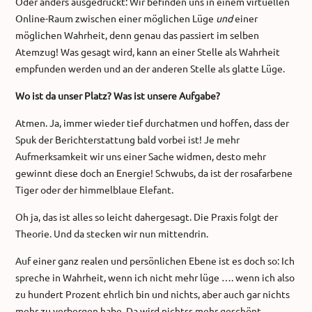
Oder anders ausgedrückt: Wir befinden uns in einem virtuellen
Online-Raum zwischen einer möglichen Lüge
und
einer
möglichen Wahrheit, denn genau das passiert im selben
Atemzug! Was gesagt wird, kann an einer Stelle als Wahrheit
empfunden werden und an der anderen Stelle als glatte Lüge.
Wo ist da unser Platz? Was ist unsere Aufgabe?
Atmen. Ja, immer wieder tief durchatmen und hoffen, dass der
Spuk der Berichterstattung bald vorbei ist! Je mehr
Aufmerksamkeit wir uns einer Sache widmen, desto mehr
gewinnt diese doch an Energie! Schwubs, da ist der rosafarbene
Tiger oder der himmelblaue Elefant.
Oh ja, das ist alles so leicht dahergesagt. Die Praxis folgt der
Theorie. Und da stecken wir nun mittendrin.
Auf einer ganz realen und persönlichen Ebene ist es doch so: Ich
spreche in Wahrheit, wenn ich nicht mehr lüge …. wenn ich also
zu hundert Prozent ehrlich bin und nichts, aber auch gar nichts
mehr zu verbergen habe. Da wird nichtss mehr geschönt,