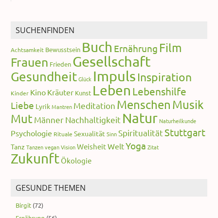
SUCHENFINDEN
Buch
Film
Ernährung
Bewusstsein
Achtsamkeit
Gesellschaft
Frauen
Frieden
Impuls
Gesundheit
Inspiration
Glück
Leben
Lebenshilfe
Kino
Kräuter
Kunst
Kinder
Menschen
Musik
Liebe
Meditation
Lyrik
Mantren
Natur
Mut
Männer
Nachhaltigkeit
Naturheilkunde
Stuttgart
Spiritualität
Psychologie
Sexualität
Rituale
Sinn
Yoga
Welt
Weisheit
Tanz
Tanzen
vegan
Vision
Zitat
Zukunft
Ökologie
GESUNDE THEMEN
Birgit
(72)
Ernährung
(56)