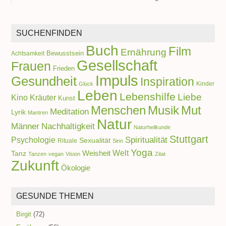
SUCHENFINDEN
Buch
Film
Ernährung
Achtsamkeit
Bewusstsein
Gesellschaft
Frauen
Frieden
Impuls
Gesundheit
Inspiration
Kinder
Glück
Leben
Lebenshilfe
Liebe
Kino
Kräuter
Kunst
Menschen
Musik
Mut
Meditation
Lyrik
Mantren
Natur
Männer
Nachhaltigkeit
Naturheilkunde
Stuttgart
Spiritualität
Psychologie
Sexualität
Rituale
Sinn
Yoga
Welt
Weisheit
Tanz
Tanzen
vegan
Vision
Zitat
Zukunft
Ökologie
GESUNDE THEMEN
Birgit
(72)