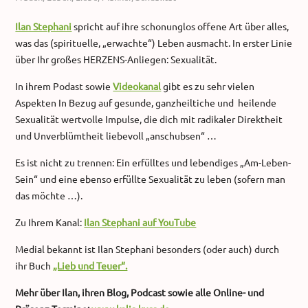
Ilan Stephani
spricht auf ihre schonunglos offene Art über alles,
was das (spirituelle, „erwachte“) Leben ausmacht. In erster Linie
über Ihr großes HERZENS-Anliegen: Sexualität.
In ihrem Podast sowie
Videokanal
gibt es zu sehr vielen
Aspekten In Bezug auf gesunde, ganzheiltiche und heilende
Sexualität wertvolle Impulse, die dich mit radikaler Direktheit
und Unverblümtheit liebevoll „anschubsen“ …
Es ist nicht zu trennen: Ein erfülltes und lebendiges „Am-Leben-
Sein“ und eine ebenso erfüllte Sexualität zu leben (sofern man
das möchte …).
Zu Ihrem Kanal:
Ilan Stephani auf YouTube
Medial bekannt ist Ilan Stephani besonders (oder auch) durch
ihr Buch
„Lieb und Teuer“.
Mehr über Ilan, ihren Blog, Podcast sowie alle Online- und