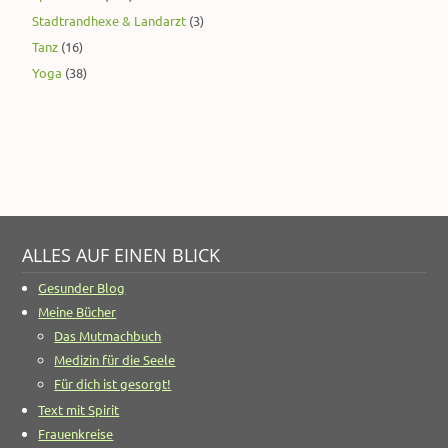
Stadtrandhexe & Landarzt
(3)
Tanz
(16)
Yoga
(38)
ALLES AUF EINEN BLICK
Gesunder Blog
Meine Bücher
Das Mutmachbuch
Medizin für die Seele
Für dich ist gesorgt!
Text mit Spirit
Frauenkreise