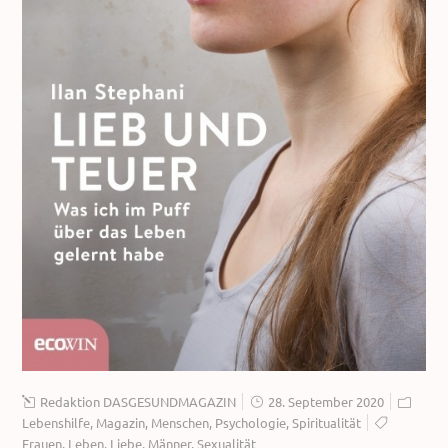
Redaktion DASGESUNDMAGAZIN
28. September 2020
Lebenshilfe
,
Magazin
,
Menschen
,
Psychologie
,
Spiritualität
Frauen
,
Leben
,
Liebe
,
Männer
,
Sexualität