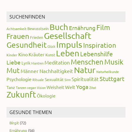
SUCHENFINDEN
Buch
Film
Ernährung
Bewusstsein
Achtsamkeit
Gesellschaft
Frauen
Frieden
Impuls
Gesundheit
Inspiration
Glück
Leben
Lebenshilfe
Kino
Kräuter
Kunst
Kinder
Menschen
Musik
Liebe
Meditation
Lyrik
Mantren
Natur
Mut
Männer
Nachhaltigkeit
Naturheilkunde
Stuttgart
Spiritualität
Psychologie
Sexualität
Rituale
Sinn
Yoga
Welt
Weisheit
Tanz
Tanzen
vegan
Vision
Zitat
Zukunft
Ökologie
GESUNDE THEMEN
Birgit
(72)
Ernährung
(56)