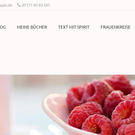
zin.de
07171 95 93 591
LOG
MEINE BÜCHER
TEXT MIT SPIRIT
FRAUENKREISE