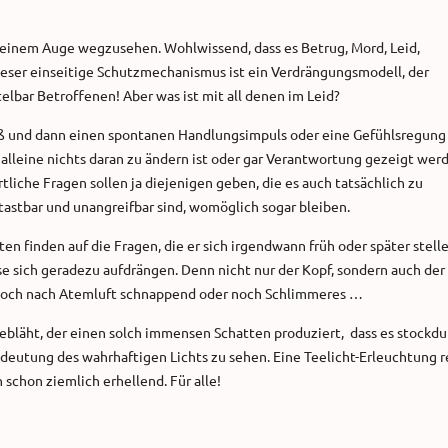
einem Auge wegzusehen. Wohlwissend, dass es Betrug, Mord, Leid,
ieser einseitige Schutzmechanismus ist ein Verdrängungsmodell, der
lbar Betroffenen! Aber was ist mit all denen im Leid?
 weiß und dann einen spontanen Handlungsimpuls oder eine Gefühlsregung
 alleine nichts daran zu ändern ist oder gar Verantwortung gezeigt wer
liche Fragen sollen ja diejenigen geben, die es auch tatsächlich zu
astbar und unangreifbar sind, womöglich sogar bleiben.
n finden auf die Fragen, die er sich irgendwann früh oder später stell
se sich geradezu aufdrängen. Denn nicht nur der Kopf, sondern auch der
noch nach Atemluft schnappend oder noch Schlimmeres …
gebläht, der einen solch immensen Schatten produziert, dass es stockd
edeutung des wahrhaftigen Lichts zu sehen. Eine Teelicht-Erleuchtung r
n schon ziemlich erhellend. Für alle!