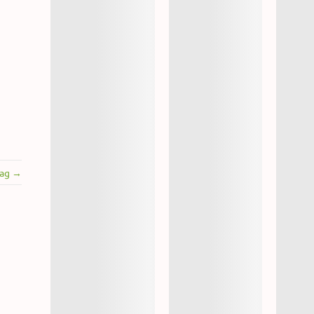
rag →