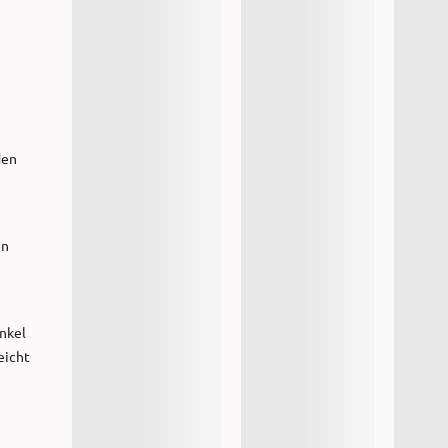
den
en
unkel
eicht