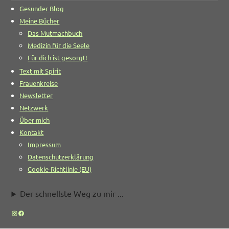
Gesunder Blog
Meine Bücher
Das Mutmachbuch
Medizin für die Seele
Für dich ist gesorgt!
Text mit Spirit
Frauenkreise
Newsletter
Netzwerk
Über mich
Kontakt
Impressum
Datenschutzerklärung
Cookie-Richtlinie (EU)
Der schnellste Weg zu mir ...
Instagram
Facebook