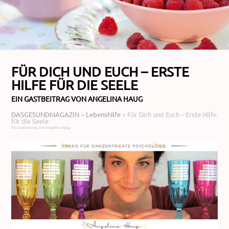
FÜR DICH UND EUCH – ERSTE
HILFE FÜR DIE SEELE
EIN GASTBEITRAG VON ANGELINA HAUG
DASGESUNDMAGAZIN
>
Lebenshilfe
>
Für Dich und Euch – Erste Hilfe
für die Seele
Ein Gastbeitrag von Angelina Haug