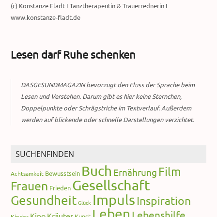
(c) Konstanze Fladt I Tanztherapeutin & Trauerrednerin I
www.konstanze-fladt.de
Lesen darf Ruhe schenken
DASGESUNDMAGAZIN bevorzugt den Fluss der Sprache beim
Lesen und Verstehen. Darum gibt es hier keine Sternchen,
Doppelpunkte oder Schrägstriche im Textverlauf. Außerdem
werden auf blickende oder schnelle Darstellungen verzichtet.
SUCHENFINDEN
Buch
Film
Ernährung
Bewusstsein
Achtsamkeit
Gesellschaft
Frauen
Frieden
Impuls
Gesundheit
Inspiration
Glück
Leben
Lebenshilfe
Kino
Kräuter
Kunst
Kinder