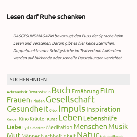
Lesen darf Ruhe schenken
DASGESUNDMAGAZIN bevorzugt den Fluss der Sprache beim
Lesen und Verstehen. Darum gibt es hier keine Sternchen,
Doppelpunkte oder Schrägstriche im Textverlauf. Außerdem
werden auf blickende oder schnelle Darstellungen verzichtet.
SUCHENFINDEN
Buch
Film
Ernährung
Bewusstsein
Achtsamkeit
Gesellschaft
Frauen
Frieden
Impuls
Gesundheit
Inspiration
Glück
Leben
Lebenshilfe
Kino
Kräuter
Kunst
Kinder
Menschen
Musik
Liebe
Meditation
Lyrik
Mantren
Natur
Mut
Männer
Nachhaltigkeit
Naturheilkunde