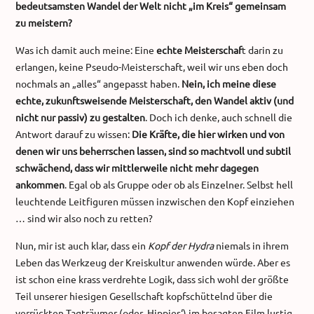
bedeutsamsten Wandel der Welt nicht „im Kreis“ gemeinsam
zu meistern?
Was ich damit auch meine: Eine
echte Meisterschaf
t darin zu
erlangen, keine Pseudo-Meisterschaft, weil wir uns eben doch
nochmals an „alles“ angepasst haben.
Nein, ich meine diese
echte, zukunftsweisende Meisterschaft, den Wandel aktiv (und
nicht nur passiv) zu gestalten
. Doch ich denke, auch schnell die
Antwort darauf zu wissen:
Die Kräfte, die hier wirken und von
denen wir uns beherrschen lassen, sind so machtvoll und subtil
schwächend, dass wir mittlerweile nicht mehr dagegen
ankommen
. Egal ob als Gruppe oder ob als Einzelner. Selbst hell
leuchtende Leitfiguren müssen inzwischen den Kopf einziehen
… sind wir also noch zu retten?
Nun, mir ist auch klar, dass ein
Kopf der Hydra
niemals in ihrem
Leben das Werkzeug der Kreiskultur anwenden würde. Aber es
ist schon eine krass verdrehte Logik, dass sich wohl der größte
Teil unserer hiesigen Gesellschaft kopfschüttelnd über die
verrückten Tagträumer (oder ‚Hippies‘) im besagten Film lustig