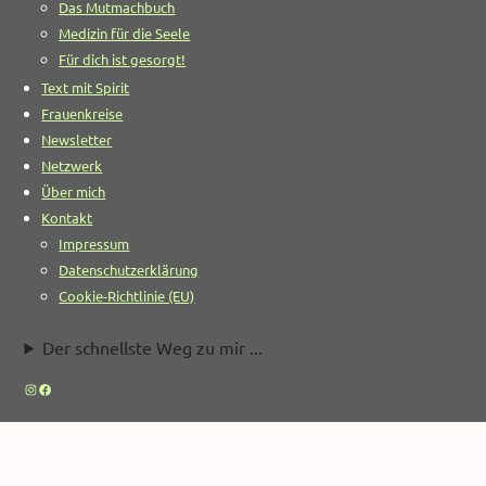
Das Mutmachbuch
Medizin für die Seele
Für dich ist gesorgt!
Text mit Spirit
Frauenkreise
Newsletter
Netzwerk
Über mich
Kontakt
Impressum
Datenschutzerklärung
Cookie-Richtlinie (EU)
Der schnellste Weg zu mir ...
Instagram
Facebook