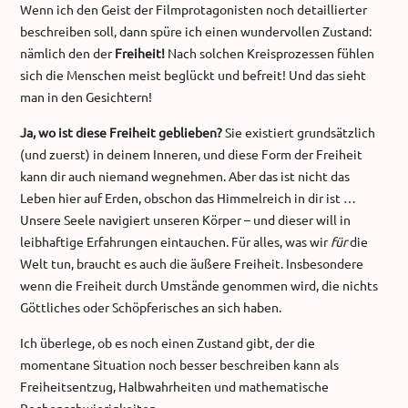
Wenn ich den Geist der Filmprotagonisten noch detaillierter
beschreiben soll, dann spüre ich einen wundervollen Zustand:
nämlich den der
Freiheit!
Nach solchen Kreisprozessen fühlen
sich die Menschen meist beglückt und befreit! Und das sieht
man in den Gesichtern!
Ja, wo ist diese Freiheit geblieben?
Sie existiert grundsätzlich
(und zuerst) in deinem Inneren, und diese Form der Freiheit
kann dir auch niemand wegnehmen. Aber das ist nicht das
Leben hier auf Erden, obschon das Himmelreich in dir ist …
Unsere Seele navigiert unseren Körper – und dieser will in
leibhaftige Erfahrungen eintauchen. Für alles, was wir
für
die
Welt tun, braucht es auch die äußere Freiheit. Insbesondere
wenn die Freiheit durch Umstände genommen wird, die nichts
Göttliches oder Schöpferisches an sich haben.
Ich überlege, ob es noch einen Zustand gibt, der die
momentane Situation noch besser beschreiben kann als
Freiheitsentzug, Halbwahrheiten und mathematische
Rechenschwierigkeiten.