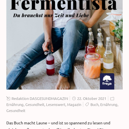
Redaktion DASGESUNDMAGAZIN
22. Oktober 2021
Ernährung
,
Gesundheit
,
Lesenswert
,
Magazin
Buch
,
Ernährung
,
Gesundheit
Das Buch macht Laune – und ist so spannend zu lesen und