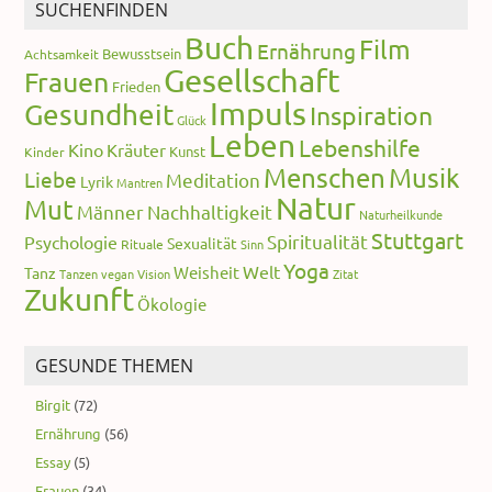
SUCHENFINDEN
Buch
Film
Ernährung
Bewusstsein
Achtsamkeit
Gesellschaft
Frauen
Frieden
Impuls
Gesundheit
Inspiration
Glück
Leben
Lebenshilfe
Kino
Kräuter
Kunst
Kinder
Menschen
Musik
Liebe
Meditation
Lyrik
Mantren
Natur
Mut
Männer
Nachhaltigkeit
Naturheilkunde
Stuttgart
Spiritualität
Psychologie
Sexualität
Rituale
Sinn
Yoga
Welt
Weisheit
Tanz
Tanzen
vegan
Vision
Zitat
Zukunft
Ökologie
GESUNDE THEMEN
Birgit
(72)
Ernährung
(56)
Essay
(5)
Frauen
(34)