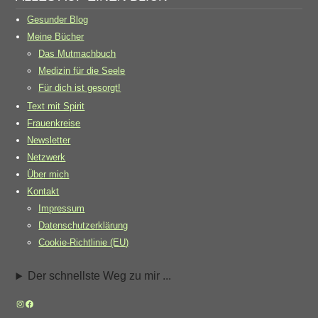
Gesunder Blog
Meine Bücher
Das Mutmachbuch
Medizin für die Seele
Für dich ist gesorgt!
Text mit Spirit
Frauenkreise
Newsletter
Netzwerk
Über mich
Kontakt
Impressum
Datenschutzerklärung
Cookie-Richtlinie (EU)
Der schnellste Weg zu mir ...
Instagram
Facebook