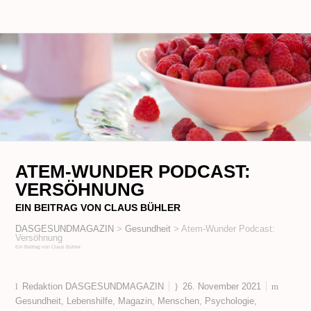
ATEM-WUNDER PODCAST:
VERSÖHNUNG
EIN BEITRAG VON CLAUS BÜHLER
DASGESUNDMAGAZIN
>
Gesundheit
>
Atem-Wunder Podcast:
Versöhnung
EIn Beitrag von Claus Bühler
Redaktion DASGESUNDMAGAZIN
26. November 2021
Gesundheit
,
Lebenshilfe
,
Magazin
,
Menschen
,
Psychologie
,