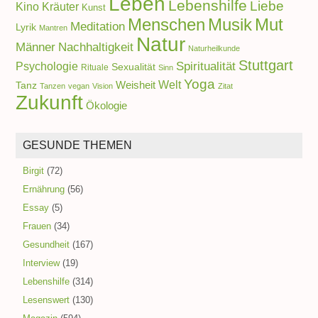
Leben
Lebenshilfe
Liebe
Kino
Kräuter
Kunst
Menschen
Musik
Mut
Meditation
Lyrik
Mantren
Natur
Männer
Nachhaltigkeit
Naturheilkunde
Stuttgart
Spiritualität
Psychologie
Sexualität
Rituale
Sinn
Yoga
Welt
Weisheit
Tanz
Tanzen
vegan
Vision
Zitat
Zukunft
Ökologie
GESUNDE THEMEN
Birgit
(72)
Ernährung
(56)
Essay
(5)
Frauen
(34)
Gesundheit
(167)
Interview
(19)
Lebenshilfe
(314)
Lesenswert
(130)