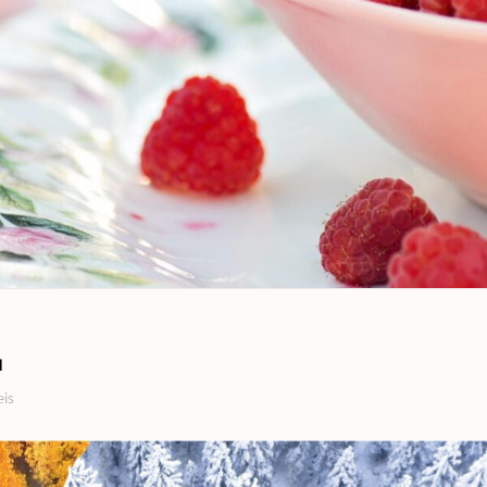
N
eis