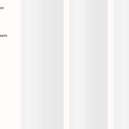
en
esem