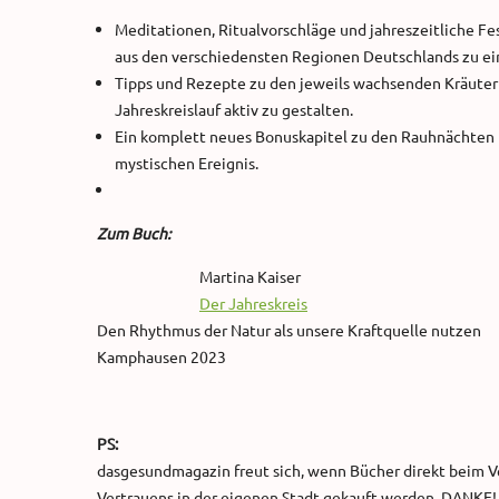
Meditationen, Ritualvorschläge und jahreszeitliche F
aus den verschiedensten Regionen Deutschlands zu ein
Tipps und Rezepte zu den jeweils wachsenden Kräutern
Jahreskreislauf aktiv zu gestalten.
Ein komplett neues Bonuskapitel zu den Rauhnächten 
mystischen Ereignis.
Zum Buch:
Martina Kaiser
Der Jahreskreis
Den Rhythmus der Natur als unsere Kraftquelle nutzen
Kamphausen 2023
PS:
dasgesundmagazin freut sich, wenn Bücher direkt beim Ve
Vertrauens in der eigenen Stadt gekauft werden. DANKE!