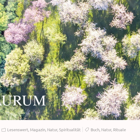
Lesenswert
,
Magazin
,
Natur
,
Spiritualität
Buch
,
Natur
,
Rituale