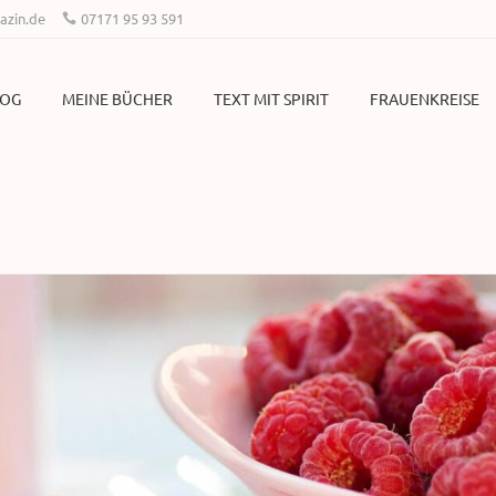
zin.de
07171 95 93 591
LOG
MEINE BÜCHER
TEXT MIT SPIRIT
FRAUENKREISE