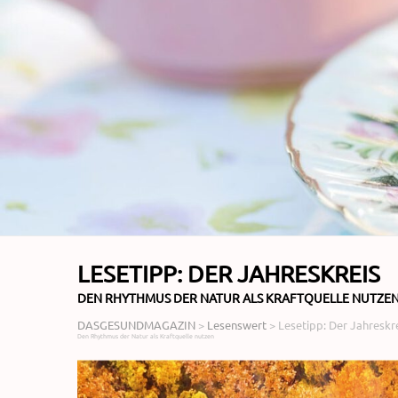
LESETIPP: DER JAHRESKREIS
DEN RHYTHMUS DER NATUR ALS KRAFTQUELLE NUTZE
DASGESUNDMAGAZIN
>
Lesenswert
>
Lesetipp: Der Jahreskr
Den Rhythmus der Natur als Kraftquelle nutzen