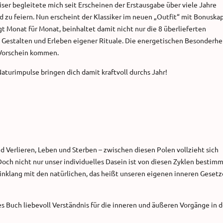
ser begleitete mich seit Erscheinen der Erstausgabe über viele Jahre
 zu feiern. Nun erscheint der Klassiker im neuen „Outfit“ mit Bonuskap
t Monat für Monat, beinhaltet damit nicht nur die 8 überlieferten
as Gestalten und Erleben eigener Rituale. Die energetischen Besonderhe
 Vorschein kommen.
aturimpulse bringen dich damit kraftvoll durchs Jahr!
Verlieren, Leben und Sterben – zwischen diesen Polen vollzieht sich
och nicht nur unser individuelles Dasein ist von diesen Zyklen bestimm
inklang mit den natürlichen, das heißt unseren eigenen inneren Geset
es Buch liebevoll Verständnis für die inneren und äußeren Vorgänge in d