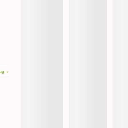
rag →