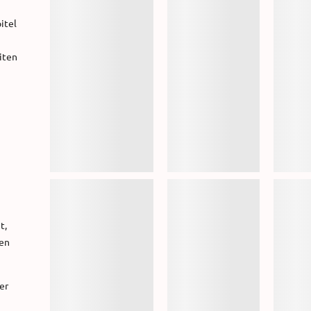
itel
iten
t,
zen
er